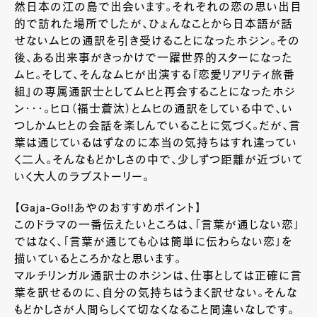
然日本の江の島で出会います。それぞれの恋の思い出目
的で訪れた場所でしたが、ひょんなことから日本語が話
せないムヒの通訳を引き受けることになったホジン。その
後、ある出来事がきっかけで一躍世界的スターになった
ムヒ。そして、そんなムヒが出演する『恋愛リアリティ旅番
組』の専属通訳士としてムヒと再会することになったホジ
ン・・・。ヒロ（福士蒼汰）とムヒの通訳をしている中で、い
つしかムヒとの会話を楽しんでいることに気づく。だが、言
葉は通じているはずなのに本当の気持ちはすれ違ってい
く二人。そんなもどかしさの中で、少しずつ距離が近づいて
いく大人のラブストーリー。
【Gaja-Go!!あやのおすすめポイント】
このドラマの一番伝えたいところは、「言葉が通じない恋」
ではなく、「言葉が通じても心は簡単に伝わらない恋」を
描いているところかなと思います。
マルチリンガル通訳士のホジンは、仕事としては正確に言
葉を訳せるのに、自分の気持ちはうまく訳せない。そんな
もどかしさが人間らしくて切なくなること間違いなしです。