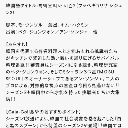
韓国語タイトル:흑백요리사 시즌2（フッペギョリサ シジュ
ン2）
脚本：モ・ウンソル 演出：キム・ハクミン
出演：ペク・ジョンウォン／アン・ソンジェ 他
【あらすじ】
韓国を代表する有名料理人と才能あふれる挑戦者たち
がキッチンで緊迫した熱い戦いを繰り広げるサバイバル
料理番組！！審査員はシーズン1に引き続き、料理研究家
のペク・ジョンウォン、そしてミシュラン３つ星『MОSU
SEОUL』のオーナーシェフであるアン・ソンジェ。二人の
プロによる、対照的な視点の審査は今回も見逃せない！！
シーズン２も韓国中から才能を持った挑戦者たちが大集
結！！
【Gaja-Go!!あやのおすすめポイント】
シーズン1放送により、韓国で社会現象を巻き起こした『白
と黒のスプーン』から待望のシーズン2が登場！！韓国では