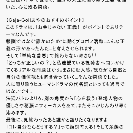
な法廷バトルではなく、“誰かの人生に寄り添う正義”を描
いた、心に残る物語。
【Gaja-Go!!あやのおすすめポイント】
このドラマは、「お金じゃない 正義！」がポイントでありテ
ーマなんです。
報酬ではなく“誰かのため”に動くプロボノ活動。こんな正
義の形があったんだ…と考えさせられます。
そして「単純な善悪」で終わらない深さも！！
「どっちが正しいの？」と私達観ている視聴者へ問いかけ
てくるリアルな問題ばかり。まさに没入感。観ながら自然と
自分の価値観とも向き合っていく…そんな物語でした。
人に寄り添うヒューマンドラマの代名詞といっても過言で
はないです。
法廷バトルよりも、別の角度から「心を救う」登場人物の
優しさや葛藤にフォーカスをあて、またそこがじんわり深く
沁みます。
最後に、見終わったあと誰かと語りたくなりますよ！
「コレ自分ならどうする？」って絶対考える！そして余韻の