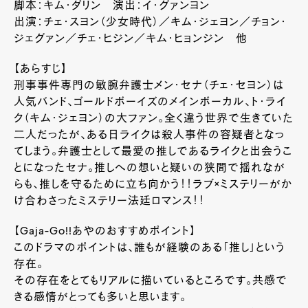
脚本：キム・ダリン 演出：イ・グァンヨン
出演：チェ・スヨン（少女時代）／キム・ジェヨン／チョン・
ジェグァン／チェ・ヒジン／キム・ヒョンジン 他
【あらすじ】
刑事事件専門の敏腕弁護士メン・セナ（チェ・セヨン）は
人気バンド、ゴールドボーイズのメインボーカル、ト・ライ
ク（キム・ジェヨン）の大ファン。全く違う世界で生きていた
二人だったが、ある日ライクは殺人事件の容疑者となっ
てしまう。弁護士として最愛の推しであるライクと出会うこ
とになったセナ。推しへの想いと疑いの狭間で揺れなが
らも、推しを守るために立ち向かう！！ラブ×ミステリーがか
け合わさったミステリー法廷ロマンス！！
【Gaja-Go!!あやのおすすめポイント】
このドラマのポイントは、誰もが経験のある「推し」という
存在。
その存在をとてもリアルに描いているところです。共感で
きる感情がとっても多いと思います。