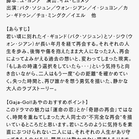
脚本：ユ・ヨンア 演出：イム・ヒョヌク
出演：パク・ソジュン／ウォン・ジアン／イ・ジュヨン／カ
ン・ギドゥン／チョ・ミングク／イエル 他
【あらすじ】
若い頃に別れたイ・ギョンド（パク・ソジュン）とソ・ジウ（ウ
ォン・ジアン）が長い年月を経て再会する。それぞれの人
生を歩み、後悔や傷を抱えたまま大人になった2人、再会
によってよみがえる過去の想いと、変わってしまった現実。
「もしあの時違う選択をしていたら・・・」という気持ちと向
き合いながら、二人はもう一度“心の距離”を確かめてい
く。失った時間と、再び誰かを想う勇気を描いた、静かな
大人のラブストーリー。
【Gaja-Go!!あやのおすすめポイント】
このドラマの魅力は「運命の恋」とか「奇跡の再会」ではな
く、時間を重ねてしまった大人同士の“不完全な再会”を描
いているところだと思います。若いころのように気持ちを素
直にぶつけられない二人には、それぞれの人生があり守