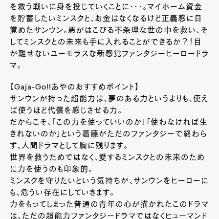
を救う戦いに身を投じていくことに・・・。マイホーム資金
を貯蓄したいミンスクと、お金はなくなるけど正義感に目
覚めたサンウン。悪がはこびる不条理な世の中を救い、そ
してミンスクとの未来も手に入れることができるか？！目
が離せないユーモラスな新感覚ファンタジーヒーロードラ
マ。
【Gaja-Go!!あやのおすすめポイント】
サンウンが持った超能力は、夢のある力というよりも、使え
ば使うほど代償を感じさせる力。
だからこそ、「この力を使っていいのか」「使わなければ生
きれないのか」という葛藤がただのファンタジーで終わら
ず、人間ドラマとして胸に残ります。
世界を救うためではなく、愛するミンスクとの未来のため
に力を使うのも印象的。
ミンスクを守りたいという気持ちが、サンウンをヒーローに
も、危うい存在にしていきます。
力をもってしまった普通の青年の心が描かれたこのドラマ
は、ただの超能力ファンタジードラマではなくヒューマンド