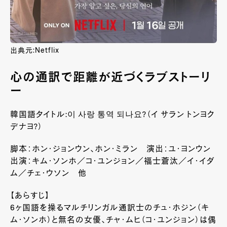
出典元:Netflix
心の通訳で距離が近づくラブストーリ
ー
韓国語タイトル:이 사랑 통역 되나요?（イ サラン トンヨク
デナヨ?）
脚本：ホン・ジョンウン、ホン・ミラン 演出：ユ・ヨンウン
出演：キム・ソンホ／コ・ユンジョン／福士蒼汰／イ・イダ
ム／チェ・ウソン 他
【あらすじ】
6ヶ国語を操るマルチリンガル通訳士のチュ・ホジン（キ
ム・ソンホ）と無名の女優、チャ・ムヒ（コ・ユンジョン）は偶