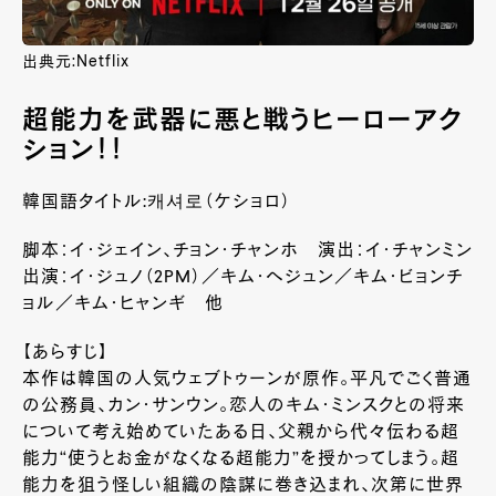
出典元:Netflix
超能力を武器に悪と戦うヒーローアク
ション！！
韓国語タイトル:캐셔로（ケショロ）
脚本：イ・ジェイン、チョン・チャンホ 演出：イ・チャンミン
出演：イ・ジュノ（2PM）／キム・ヘジュン／キム・ビョンチ
ョル／キム・ヒャンギ 他
【あらすじ】
本作は韓国の人気ウェブトゥーンが原作。平凡でごく普通
の公務員、カン・サンウン。恋人のキム・ミンスクとの将来
について考え始めていたある日、父親から代々伝わる超
能力“使うとお金がなくなる超能力”を授かってしまう。超
能力を狙う怪しい組織の陰謀に巻き込まれ、次第に世界