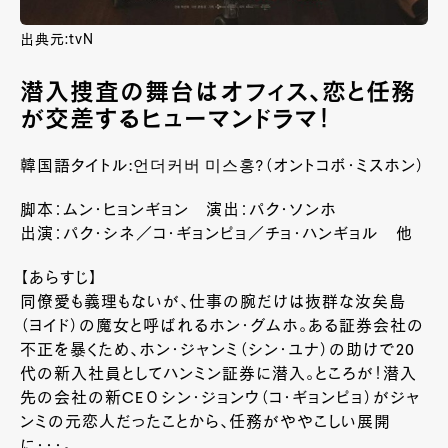
出典元:tvN
潜入捜査の舞台はオフィス、恋と任務
が交差するヒューマンドラマ！
韓国語タイトル:언더커버 미스홍?（オントコボ・ミスホン）
脚本：ムン・ヒョンギョン 演出：パク・ソンホ
出演：パク・シネ／コ・ギョンピョ／チョ・ハンギョル 他
【あらすじ】
同僚愛も義理もないが、仕事の腕だけは抜群な汝矣島
（ヨイド）の魔女と呼ばれるホン・グムホ。ある証券会社の
不正を暴くため、ホン・ジャンミ（シン・ユナ）の助けで20
代の新入社員としてハンミン証券に潜入。ところが！潜入
先の会社の新CEОシン・ジョンウ（コ・ギョンピョ）がジャ
ンミの元恋人だったことから、任務がややこしい展開
に・・・。