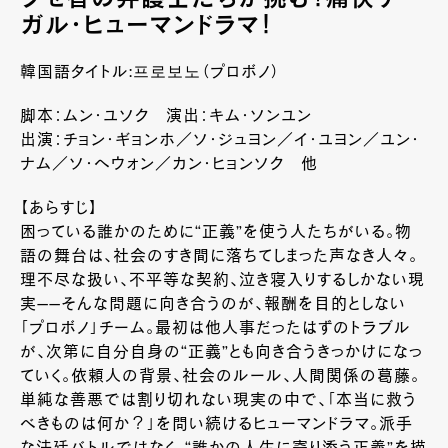
クセ者の弁護士たちが挑む！痛快リー
ガル・ヒューマンドラマ！
韓国語タイトル:프로보노（プロボノ）
脚本：ムン・ユソク 演出：キム・ソンユン
出演：チョン・ギョンホ／ソ・ジュヨン／イ・ユヨン／ユン・
ナム／ソ・ヘウォン／カン・ヒョンソク 他
【あらすじ】
困っている誰かのために“正義”を使う人たちがいる。物
語の舞台は、社会のすき間に落ちてしまった声なき人々。
理不尽な扱い、不平等な契約、泣き寝入りするしかない現
実——そんな問題に向き合うのが、報酬を目的としない
「プロボノ」チーム。最初は他人事だったはずのトラブル
が、次第に自分自身の“正義”とも向き合うきっかけになっ
ていく。依頼人の背景、社会のルール、人間関係の葛藤。
単純な善悪では割り切れない現実の中で、「本当に救う
べきものは何か？」を問い続けるヒューマンドラマ。派手