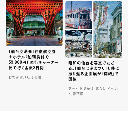
【仙台空港発】往復航空券
＋ホテル2泊朝食付で
59,800円！ 直行チャーター
昭和の仙台を写真でたど
便で行く金沢3日間！
る。「仙台七夕まつり」と共に
振り返る企画展が『藤崎』で
おでかけ, PR, その他
開催
アート, おでかけ, 暮らし, イベン
ト, 青葉区