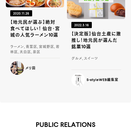
2020.11.26
【地元民が選ぶ】絶対
2022.3.16
食べてほしい！ 仙台・宮
【決定版】仙台土産に激
城の人気ラーメン10選
推し！地元民が選んだ
銘菓10選
ラーメン, 青葉区, 宮城野区, 若
林区, 太白区, 泉区
グルメ, スイーツ
メリ田
S-styleWEB編集室
PUBLIC RELATIONS