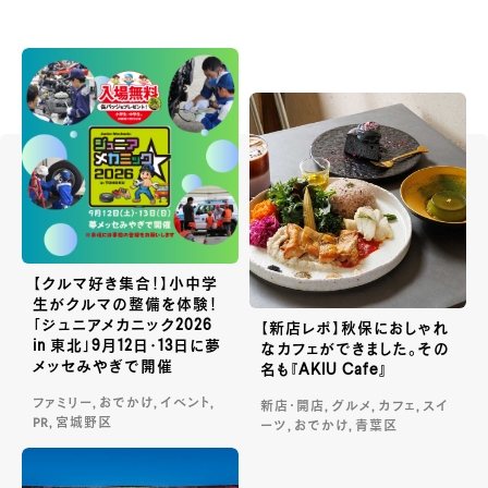
【クルマ好き集合！】小中学
生がクルマの整備を体験！
「ジュニアメカニック2026
【新店レポ】秋保におしゃれ
in 東北」9月12日・13日に夢
なカフェができました。その
メッセみやぎで開催
名も『AKIU Cafe』
ファミリー, おでかけ, イベント,
新店・開店, グルメ, カフェ, スイ
PR, 宮城野区
ーツ, おでかけ, 青葉区