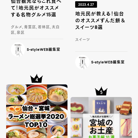
仙台観光ならこれ食べ
2023.4.27
て！地元民がオススメ
地元民が教える！仙台
する名物グルメ15選
のオススメずんだ餅＆
スイーツ8選
グルメ, 青葉区, 若林区, 太白
区, 泉区
スイーツ
S-styleWEB編集室
S-styleWEB編集室