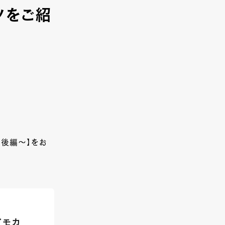
ツをご紹
～後編～】をお
「イモカ