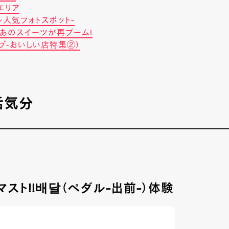
エリア
ル人気フォトスポット-
あのスイーツが再ブーム!
プ-おいしい店特集②）
活気分
スト!!배달（ペダル-出前-）体験