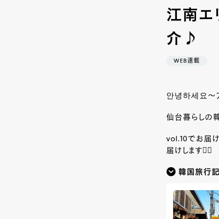
江南エ
介♪
WEB連載
안녕하세요～ア
仙台暮らしの韓
vol.10で
届けします💁‍♀️
韓国旅行