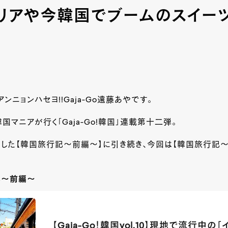
リアや今韓国でブームのスイー
ンニョンハセヨ!!Gaja-Go遠藤あやです。
国マニアが行く｢Gaja-Go!韓国｣連載第十二弾。
お届けした【韓国旅行記～前編～】に引き続き、今回は【韓国旅行記
記～前編～
【Gaja-Go！韓国vol.10】現地で流行中の