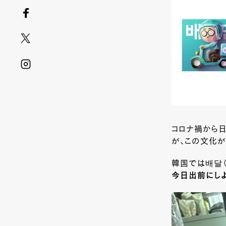
コロナ禍から
が、この文化
韓国では배달（
今日出前にしよ