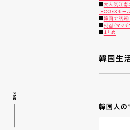
■
大人気江南
┗COEXモー
■
韓国で話題!
■
맛집（マッチ
■
まとめ
韓国生
SNS
韓国人のマ