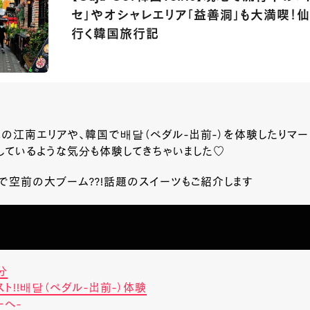
セ」やオシャレエリア「益善洞」も大満喫！
行く韓国旅行記
の江南エリアや、韓国で배달（ペダル-出前-）を体験したりマー
しているような気分も体験してきちゃいました♡
で空前の大ブーム??!話題のスイーツもご紹介します
分
ト!!배달（ペダル-出前-）体験
ーへ-