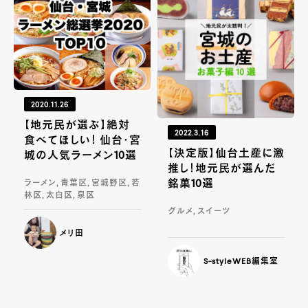
2020.11.26
【地元民が選ぶ】絶対
2022.3.16
食べてほしい！ 仙台・宮
【決定版】仙台土産に激
城の人気ラーメン10選
推し！地元民が選んだ
銘菓10選
ラーメン, 青葉区, 宮城野区, 若
林区, 太白区, 泉区
グルメ, スイーツ
メリ田
S-styleWEB編集室