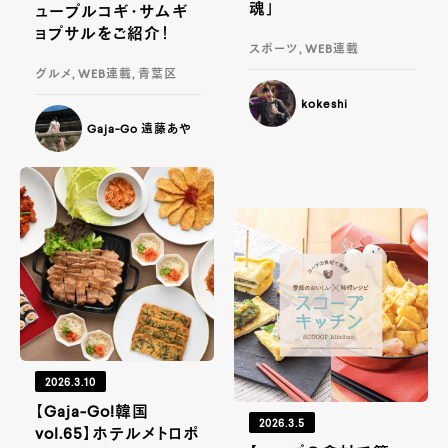
魂」
ュープルコギ・サムギ
ョプサルをご紹介！
スポーツ, WEB連載
グルメ, WEB連載, 青葉区
kokeshi
Gaja-Go 遠藤あや
2026.3.10
【Gaja-Go!韓国
2026.3.5
vol.65】ホテルメトロポ