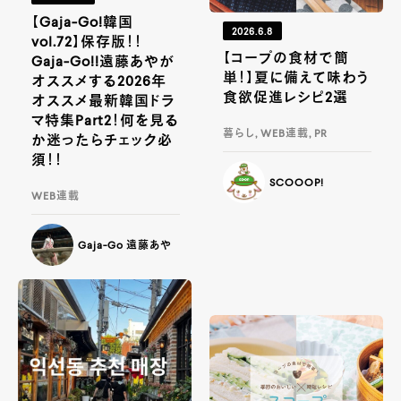
【Gaja-Go!韓国
2026.6.8
vol.72】保存版！！
【コープの食材で簡
Gaja-Go!!遠藤あやが
単！】夏に備えて味わう
オススメする2026年
食欲促進レシピ2選
オススメ最新韓国ドラ
マ特集Part2！何を見る
暮らし, WEB連載, PR
か迷ったらチェック必
須！！
SCOOOP!
WEB連載
Gaja-Go 遠藤あや