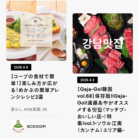
2026.4.6
【コープの食材で簡
2026.4.3
単！】楽しみ方が広が
【Gaja-Go!韓国
る！めかぶの簡単アレ
vol.68】保存版!!Gaja-
ンジレシピ2選
Go!!遠藤あやがオスス
メする맛집（マッチブ-
暮らし, WEB連載, PR
おいしい店-）特
集!vol.1-ソウル江南
SCOOOP!
（カンナム）エリア編-