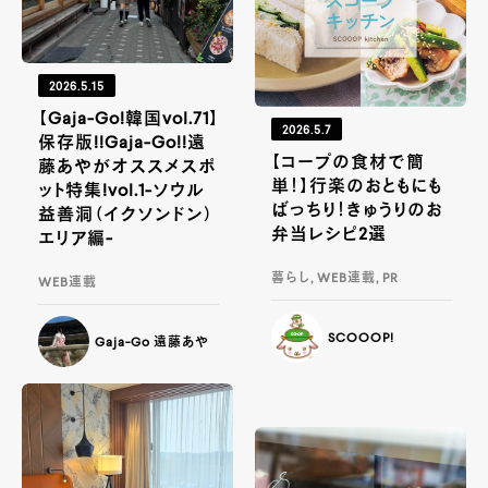
2026.5.15
【Gaja-Go!韓国vol.71】
2026.5.7
保存版!!Gaja-Go!!遠
【コープの食材で簡
藤あやがオススメスポ
単！】行楽のおともにも
ット特集!vol.1-ソウル
ばっちり！きゅうりのお
益善洞（イクソンドン）
弁当レシピ2選
エリア編-
暮らし, WEB連載, PR
WEB連載
SCOOOP!
Gaja-Go 遠藤あや