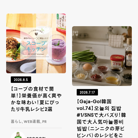
2026.8.5
【コープの食材で簡
2026.7.17
単！】栄養価が高く爽や
【Gaja-Go!韓国
かな味わい！夏にぴっ
vol.74】오늘의 집밥
たり牛乳レシピ2選
#1/SNSで大バズり！韓
国で大人気마늘쫑비
暮らし, WEB連載, PR
빔밥（ニンニクの芽ビ
ビンバ）のレシピをご