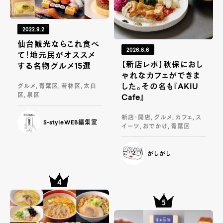
2022.9.2
仙台観光ならこれ食べ
2026.8.6
て！地元民がオススメ
【新店レポ】秋保におし
する名物グルメ15選
ゃれなカフェができま
した。その名も『AKIU
グルメ, 青葉区, 若林区, 太白
区, 泉区
Cafe』
新店・開店, グルメ, カフェ, ス
S-styleWEB編集室
イーツ, おでかけ, 青葉区
がしがし