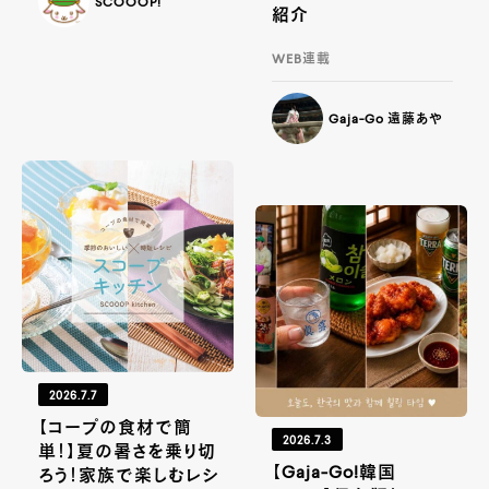
SCOOOP!
紹介
WEB連載
Gaja-Go 遠藤あや
2026.7.7
【コープの食材で簡
2026.7.3
単！】夏の暑さを乗り切
【Gaja-Go!韓国
ろう！家族で楽しむレシ