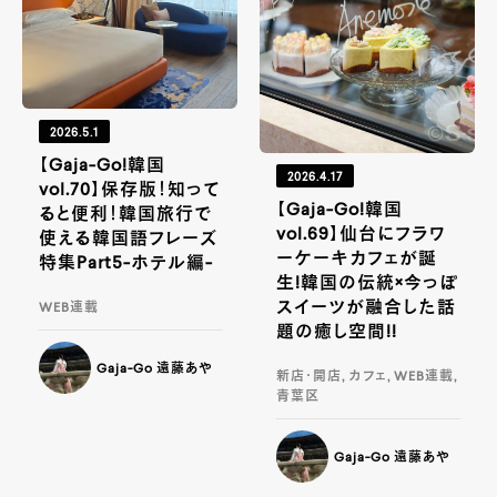
2026.5.1
【Gaja-Go!韓国
2026.4.17
vol.70】保存版！知って
【Gaja-Go!韓国
ると便利！韓国旅行で
vol.69】仙台にフラワ
使える韓国語フレーズ
ーケーキカフェが誕
特集Part5-ホテル編-
生!韓国の伝統×今っぽ
スイーツが融合した話
WEB連載
題の癒し空間!!
Gaja-Go 遠藤あや
新店・開店, カフェ, WEB連載,
青葉区
Gaja-Go 遠藤あや