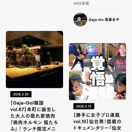
WEB連載
Gaja-Go 遠藤あや
2026.3.20
【Gaja-Go!韓国
2026.3.13
vol.67】本町に誕生し
【勝手に女子プロ連載
た大人の隠れ家焼肉
vol.10】仙台発！話題の
『焼肉ホルモン 福たろ
ドキュメンタリー「仙女
ふ』｜ランチ限定メニ