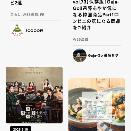
vol.73】保存版！Gaja-
ピ2選
Go!!遠藤あやが気に
なる韓国商品Part1!コ
暮らし, WEB連載, PR
ンビニの気になる商品
をご紹介
SCOOOP!
WEB連載
Gaja-Go 遠藤あや
2026.6.19