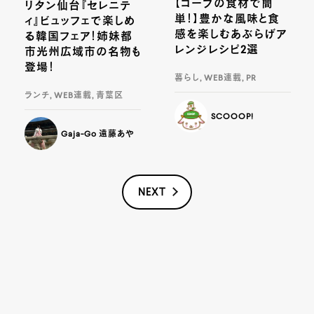
【コープの食材で簡
リタン仙台『セレニテ
単！】豊かな風味と食
ィ』ビュッフェで楽しめ
感を楽しむあぶらげア
る韓国フェア！姉妹都
レンジレシピ2選
市光州広域市の名物も
登場！
暮らし, WEB連載, PR
ランチ, WEB連載, 青葉区
SCOOOP!
Gaja-Go 遠藤あや
NEXT