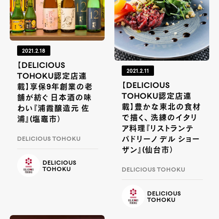
2021.2.18
【DELICIOUS
2021.2.11
TOHOKU認定店連
【DELICIOUS
載】享保9年創業の老
TOHOKU認定店連
舗が紡ぐ 日本酒の味
載】豊かな東北の食材
わい『浦霞醸造元 佐
で描く、 洗練のイタリ
浦』(塩竈市）
ア料理『リストランテ
パドリーノ デル ショー
DELICIOUS TOHOKU
ザン』(仙台市）
DELICIOUS
TOHOKU
DELICIOUS TOHOKU
DELICIOUS
TOHOKU