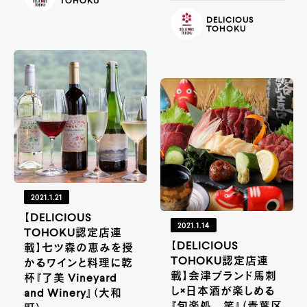
TOHOKU
DELICIOUS
TOHOKU
2021.1.21
【DELICIOUS
2021.1.14
TOHOKU認定店連
【DELICIOUS
載】七ツ森の恵みを授
TOHOKU認定店連
かるワインと料理に乾
載】会津ブランド馬刺
杯『了美 Vineyard
し×日本酒が楽しめる
and Winery』（大和
『旬楽処 笑』（青葉区