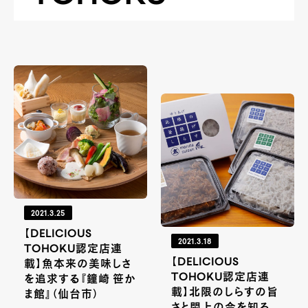
2021.3.25
【DELICIOUS
2021.3.18
TOHOKU認定店連
【DELICIOUS
載】魚本来の美味しさ
TOHOKU認定店連
を追求する『鐘崎 笹か
載】北限のしらすの旨
ま館』（仙台市）
さと閖上の今を知る