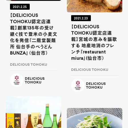
2021.2.25
【DELICIOUS
2021.2.23
TOHOKU認定店連
【DELICIOUS
載】創業135年の受け
TOHOKU認定店連
継ぐ技で登米の小麦文
載】宮城の恵みを謳歌
化を発信『二階堂製麺
する 地産地消のフレ
所 仙台手のべうどん
ンチ『restaurant
BUNZA』（仙台市）
miura』(仙台市）
DELICIOUS TOHOKU
DELICIOUS TOHOKU
DELICIOUS
TOHOKU
DELICIOUS
TOHOKU