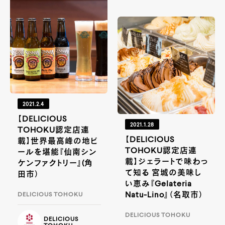
2021.2.4
【DELICIOUS
2021.1.28
TOHOKU認定店連
【DELICIOUS
載】世界最高峰の地ビ
TOHOKU認定店連
ールを堪能『仙南シン
載】ジェラートで味わっ
ケンファクトリー』(角
て知る 宮城の美味し
田市）
い恵み『Gelateria
Natu-Lino』（名取市）
DELICIOUS TOHOKU
DELICIOUS TOHOKU
DELICIOUS