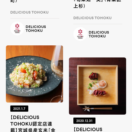
町）
上杉）
DELICIOUS TOHOKU
DELICIOUS TOHOKU
DELICIOUS
TOHOKU
DELICIOUS
TOHOKU
2021.1.7
【DELICIOUS
2020.12.31
TOHOKU認定店連
【DELICIOUS
載】宮城県産玄米「金