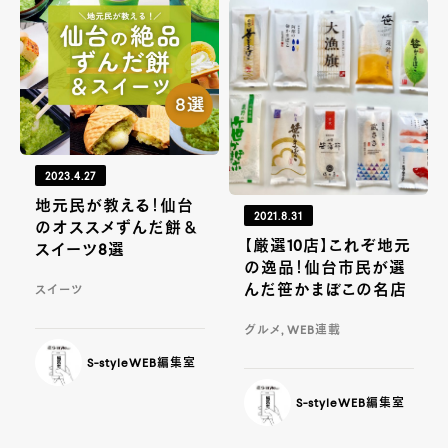
2023.4.27
地元民が教える！仙台
2021.8.31
のオススメずんだ餅＆
【厳選10店】これぞ地元
スイーツ8選
の逸品！仙台市民が選
んだ笹かまぼこの名店
スイーツ
グルメ, WEB連載
S-styleWEB編集室
S-styleWEB編集室