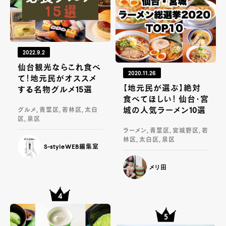
2022.9.2
仙台観光ならこれ食べ
2020.11.26
て！地元民がオススメ
【地元民が選ぶ】絶対
する名物グルメ15選
食べてほしい！ 仙台・宮
城の人気ラーメン10選
グルメ, 青葉区, 若林区, 太白
区, 泉区
ラーメン, 青葉区, 宮城野区, 若
林区, 太白区, 泉区
S-styleWEB編集室
メリ田