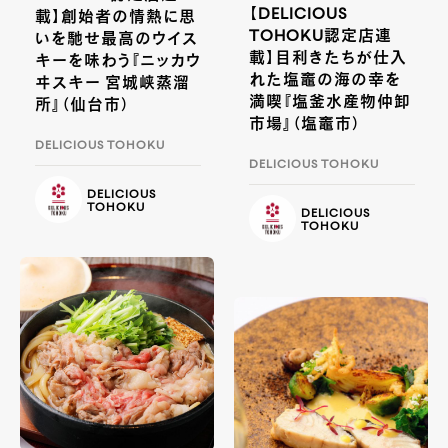
【DELICIOUS
載】創始者の情熱に思
TOHOKU認定店連
いを馳せ最高のウイス
載】目利きたちが仕入
キーを味わう『ニッカウ
れた塩竈の海の幸を
ヰスキー 宮城峡蒸溜
満喫『塩釜水産物仲卸
所』（仙台市）
市場』（塩竈市）
DELICIOUS TOHOKU
DELICIOUS TOHOKU
DELICIOUS
TOHOKU
DELICIOUS
TOHOKU