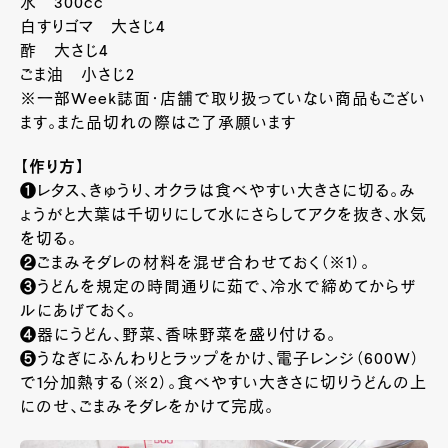
水 300cc
白すりゴマ 大さじ4
酢 大さじ4
ごま油 小さじ2
※一部Week誌面・店舗で取り扱っていない商品もござい
ます。また品切れの際はご了承願います
【作り方】
❶レタス、きゅうり、オクラは食べやすい大きさに切る。み
ょうがと大葉は千切りにして水にさらしてアクを抜き、水気
を切る。
❷ごまみそダレの材料を混ぜ合わせておく（※1）。
❸うどんを規定の時間通りに茹で、冷水で締めてからザ
ルにあげておく。
❹器にうどん、野菜、香味野菜を盛り付ける。
❺うなぎにふんわりとラップをかけ、電子レンジ（600W）
で1分加熱する（※2）。食べやすい大きさに切りうどんの上
にのせ、ごまみそダレをかけて完成。