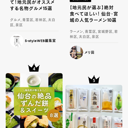
て！地元民がオススメ
【地元民が選ぶ】絶対
する名物グルメ15選
食べてほしい！ 仙台・宮
城の人気ラーメン10選
グルメ, 青葉区, 若林区, 太白
区, 泉区
ラーメン, 青葉区, 宮城野区, 若
林区, 太白区, 泉区
S-styleWEB編集室
メリ田