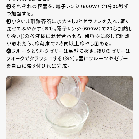
❷それぞれの容器を、電子レンジ（600W）で1分30秒ず
つ加熱する。
❸小さいよ耐熱容器に水大さじ2とゼラチンを入れ、軽く
混ぜてふやかす（※1）。電子レンジ（600W）で20秒加熱し
た後、①の各液体に混ぜ合わせる。別容器に移して粗熱
が取れたら、冷蔵庫で2時間以上冷やし固める。
❹フルーツとミルクゼリーは星型で抜き、残りのゼリーは
フォークでクラッシュする（※2）。器にフルーツやゼリー
を自由に盛り付ければ完成。