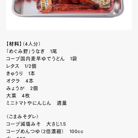
【材料】
（4人分）
「めぐみ野」うなぎ 1尾
コープ国内麦早ゆでうどん 1袋
レタス 1/2個
きゅうり 1本
オクラ 4本
みょうが 2個
大葉 4枚
ミニトマトやにんじん 適量
〈ごまみそダレ〉
コープ減塩みそ 大さじ1.5
コープめんつゆ（2倍濃縮） 100cc