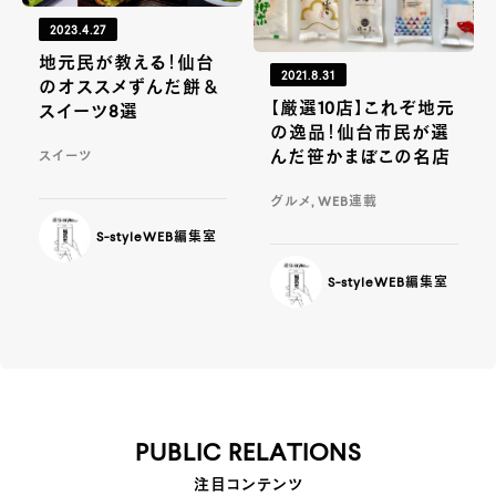
2023.4.27
地元民が教える！仙台
2021.8.31
のオススメずんだ餅＆
【厳選10店】これぞ地元
スイーツ8選
の逸品！仙台市民が選
んだ笹かまぼこの名店
スイーツ
グルメ, WEB連載
S-styleWEB編集室
S-styleWEB編集室
PUBLIC RELATIONS
注目コンテンツ