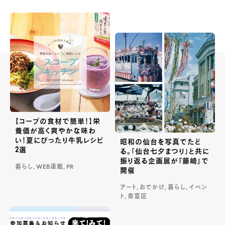
【コープの食材で簡単！】栄
養価が高く爽やかな味わ
い！夏にぴったり牛乳レシピ
昭和の仙台を写真でたど
2選
る。「仙台七夕まつり」と共に
振り返る企画展が『藤崎』で
暮らし, WEB連載, PR
開催
アート, おでかけ, 暮らし, イベン
ト, 青葉区