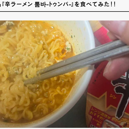
『辛ラーメン 툼바-トゥンバ-』を食べてみた！！