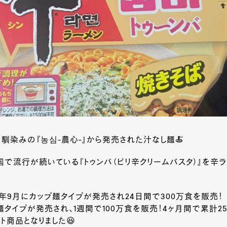
馴染みの『농심-農心-』から発売された汁なし麺🍝
韓国で流行が続いている『トゥンバ（ピリ辛クリームパスタ）』を辛
4年9月にカップ麺タイプが発売され24日間で300万食を販売！
麺タイプが発売され、1週間で100万食を販売！4ヶ月間で累計2
ト商品となりました😆