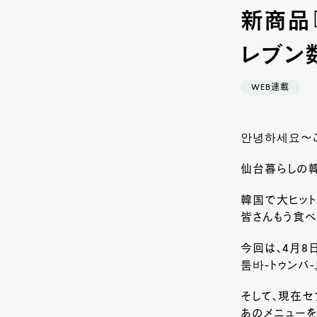
新商品『
レブン
WEB連載
안녕하세요～こんに
仙台暮らしの韓国
韓国で大ヒット
皆さんもう食べ
今回は、4月8
툼바-トゥンバ
そして、現在セ
あのメニューを