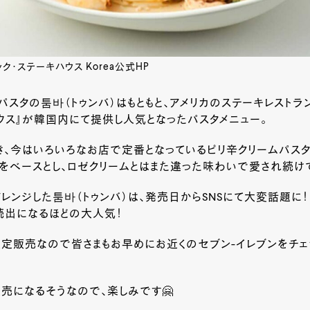
ク・ステーキハウス Korea公式HP
パスタの툼바（トゥンバ）はもともと、アメリカのステーキレストラン
ウス』が韓国内にて提供し人気となったパスタメニュー。
、今はいろいろなお店で定番となっているピリ辛クリームパスタ
をベースとし、ロゼクリームとはまた違った味わいで愛され続け
レンジした툼바（トゥンバ）は、発売日からSNSにて大変話題に！
続出になるほどの大人気！
定販売なので皆さまもお早めにお近くのセブン-イレブンをチェ
売になるそうなので、楽しみです🤗