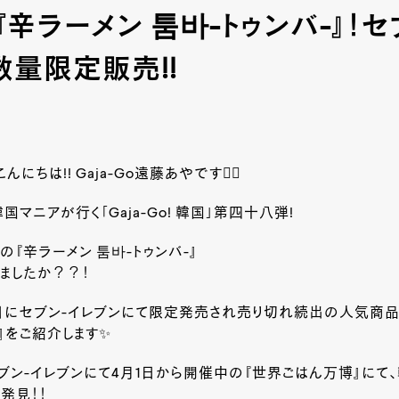
辛ラーメン 툼바-トゥンバ-』！セ
数量限定販売!!
ちは!! Gaja-Go遠藤あやです🙋‍♀️
マニアが行く「Gaja-Go! 韓国」第四十八弾!
の『辛ラーメン 툼바-トゥンバ-』
ましたか？？！
日にセブン-イレブンにて限定発売され売り切れ続出の人気商品
-』をご紹介します✨
ブン-イレブンにて4月1日から開催中の『世界ごはん万博』にて
発見！！