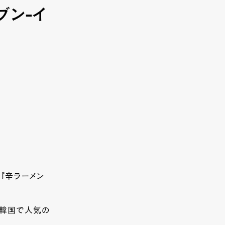
ブン-イ
『辛ラーメン
、韓国で人気の