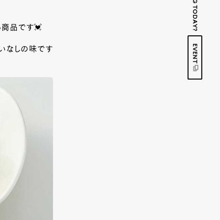
商品です💓
EVENT
違いなしの味です