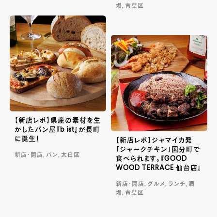
場, 青葉区
【新店レポ】県産の素材を生
かしたパン屋『b ist』が長町
に誕生！
【新店レポ】ジャマイカ発
「ジャークチキン」国分町で
新店・開店, パン, 太白区
食べられます。『GOOD
WOOD TERRACE 仙台店』
新店・開店, グルメ, ランチ, 酒
場, 青葉区