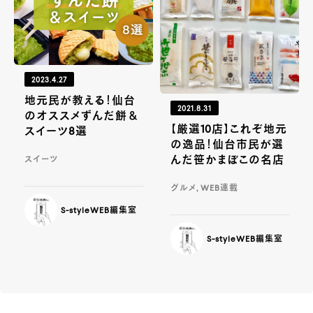
2023.4.27
地元民が教える！仙台
2021.8.31
のオススメずんだ餅＆
【厳選10店】これぞ地元
スイーツ8選
の逸品！仙台市民が選
んだ笹かまぼこの名店
スイーツ
グルメ, WEB連載
S-styleWEB編集室
S-styleWEB編集室