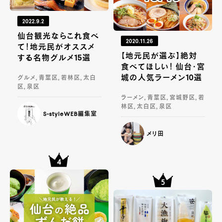
2022.9.2
仙台観光ならこれ食べ
2020.11.26
て！地元民がオススメ
【地元民が選ぶ】絶対
する名物グルメ15選
食べてほしい！ 仙台・宮
城の人気ラーメン10選
グルメ, 青葉区, 若林区, 太白
区, 泉区
ラーメン, 青葉区, 宮城野区, 若
林区, 太白区, 泉区
S-styleWEB編集室
メリ田