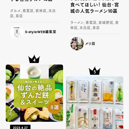
食べてほしい！ 仙台・宮
城の人気ラーメン10選
グルメ, 青葉区, 若林区, 太白
区, 泉区
ラーメン, 青葉区, 宮城野区, 若
林区, 太白区, 泉区
S-styleWEB編集室
メリ田
2023.4.27