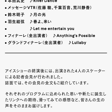
本田武史 ♪
River Dance
メッセージ
VTR
（佐藤 駿、千葉百音、荒川静香）
鈴木明子 ♪月の光
羽生結弦 ♪春よ、来い
♪
Let me entertain you
フィナーレ（全出演者） ♪
Anything’s Possible
グランドフィナーレ（全出演者） ♪
Lullaby
アイスショーの終演後には、出演された4人のスケーター
による記者会見が行われました。
誌面では、その会見の全文もご紹介しています。
それぞれのプログラムに込められた思いや新たに誕生し
たリンクへの期待、滑ってみての感想など、皆さんの生の
声をそのままお届けします。