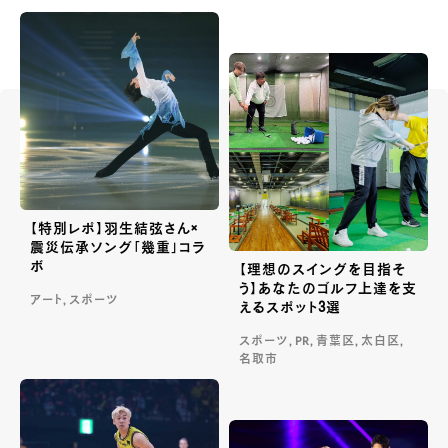
【特別レポ】羽生結弦さん×
震災伝承ソング「幾重」コラ
ボ
【理想のスイングを目指そ
う】あなたのゴルフ上達を支
アート, スポーツ
えるスポット3選
スポーツ, PR, 青葉区, 太白区,
名取市