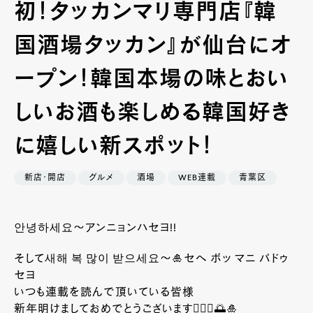
初！タッカンマリ専門店『韓
国酒場タッカン』が仙台にオ
ープン！韓国本場の味とおい
しいお酒も楽しめる韓国好き
に嬉しい新スポット！
新店・開店
グルメ
酒場
WEB連載
青葉区
안녕하세요～アンニョンハセヨ!!
そして새해 복 많이 받으세요〜🎍セへ ボッ マニ パドゥ
セヨ
いつも連載を読んで頂いている皆様
新年明けましておめでとうございます🙇🏻‍♀️🌅🎍