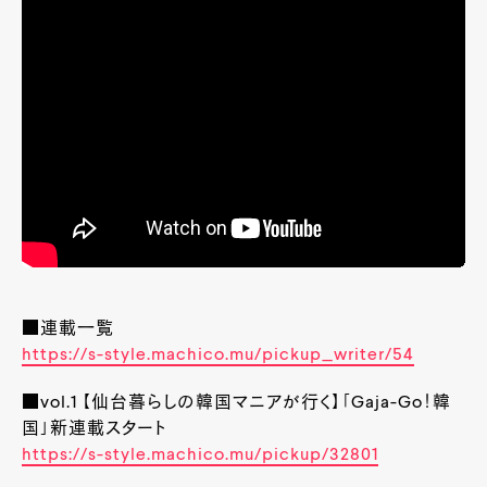
■連載一覧
https://s-style.machico.mu/pickup_writer/54
■vol.1 【仙台暮らしの韓国マニアが行く】「Gaja-Go！韓
国」新連載スタート
https://s-style.machico.mu/pickup/32801