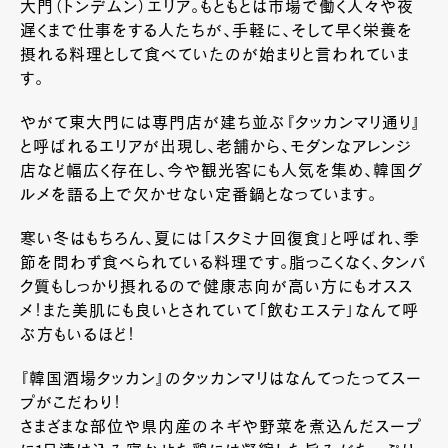
大門（トンデムン）エリア。もともとは市場で働く人々や夜
遅くまで仕事をする人たちが、手軽に、そして早く栄養を
摂れる料理として食べていたのが始まりと言われていま
す。
やがて東大門には専門店が建ち並ぶ『タッカンマリ通り』
と呼ばれるエリアが出現し、老舗から、モダンなアレンジ
店など幅広く存在し、今や観光客にも人気を集め、韓国グ
ルメを語る上で欠かせない定番鍋となっています。
寒い冬はもちろん、夏には「スタミナ回復食」と呼ばれ、季
節を問わず食べられている料理です。脂っこくなく、タンパ
ク質もしっかり摂れるので健康志向が高い方にもオスス
メ！また美肌にも良いとされていて「飲むエステ」なんて呼
ぶ方もいるほど！
『韓国酒場タッカン』のタッカンマリはなんてったってスー
プがこだわり！
さまざまな部位や県内産のネギや野菜を煮込んだスープ