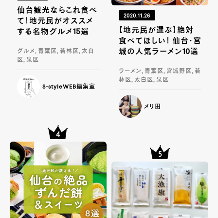
仙台観光ならこれ食べ
2020.11.26
て！地元民がオススメ
【地元民が選ぶ】絶対
する名物グルメ15選
食べてほしい！ 仙台・宮
城の人気ラーメン10選
グルメ, 青葉区, 若林区, 太白
区, 泉区
ラーメン, 青葉区, 宮城野区, 若
林区, 太白区, 泉区
S-styleWEB編集室
メリ田