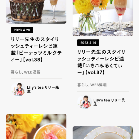
2023.4.28
リリー先生のスタイリ
2023.4.14
ッシュティーレシピ連
リリー先生のスタイリ
載「ピーナッツミルクテ
ッシュティーレシピ連
ィー」【vol.38】
載「いちごみるくてぃ
ー」【vol.37】
暮らし, WEB連載
暮らし, WEB連載
Lily's tea リリー先
生
Lily's tea リリー先
生