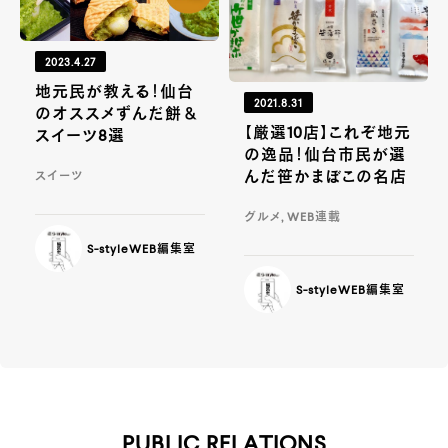
2023.4.27
地元民が教える！仙台
2021.8.31
のオススメずんだ餅＆
【厳選10店】これぞ地元
スイーツ8選
の逸品！仙台市民が選
んだ笹かまぼこの名店
スイーツ
グルメ, WEB連載
S-styleWEB編集室
S-styleWEB編集室
PUBLIC RELATIONS