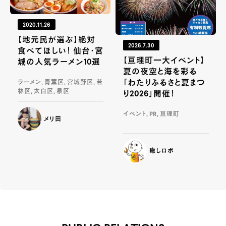
2020.11.26
【地元民が選ぶ】絶対
2026.7.30
食べてほしい！ 仙台・宮
【亘理町一大イベント】
城の人気ラーメン10選
夏の夜空と海を彩る
「わたりふるさと夏まつ
ラーメン, 青葉区, 宮城野区, 若
林区, 太白区, 泉区
り2026」開催！
イベント, PR, 亘理町
メリ田
癒しロボ