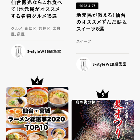
仙台観光ならこれ食べ
2023.4.27
て！地元民がオススメ
地元民が教える！仙台
する名物グルメ15選
のオススメずんだ餅＆
スイーツ8選
グルメ, 青葉区, 若林区, 太白
区, 泉区
スイーツ
S-styleWEB編集室
S-styleWEB編集室