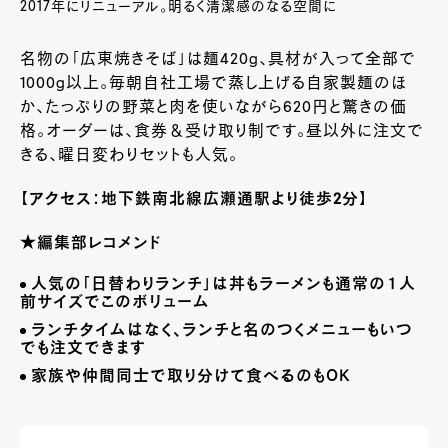
2017年にリニューアル。明るく清潔感のなる空間に
名物の「広東焼きそば」は麺
420
ｇ、具材が入って全部で
1000
ｇ以上。毎朝自社工場で蒸し上げる自家製麺のほ
か、たっぷりの野菜と肉を使いながら
620
円と驚きの価
格。オーダーは、食券＆受け取り制です。昼以外に注文で
きる、曜日変わりセットも人気。
【アクセス：地下鉄南北線広瀬通駅より徒歩2分】
★
編集部レコメンド
人気の「日替わりランチ」は丼もラーメンも通常の１人
前サイズでこのボリューム
ランチタイムはなく、ランチと名のつくメニューもいつ
でも注文できます
家族や仲間同士で取り分けて食べるのもＯＫ