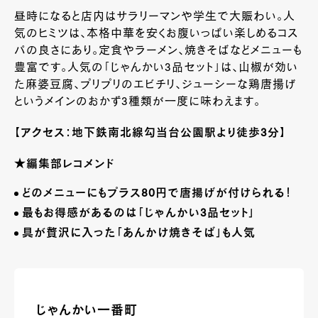
昼時になると店内はサラリーマンや学生で大賑わい。人
気のヒミツは、本格中華を安くお腹いっぱい楽しめるコス
パの良さにあり。定食やラーメン、焼きそばなどメニューも
豊富です。人気の「じゃんかい
3
品セット」は、山椒が効い
た麻婆豆腐、プリプリのエビチリ、ジューシーな鶏唐揚げ
というメインのおかず
3
種類が一度に味わえます。
【アクセス：地下鉄南北線勾当台公園駅より徒歩
3
分】
★
編集部レ
コメンド
どのメニューにもプラス
80
円で唐揚げが付けられる！
最もお得感があるのは「じゃんかい
3
品セット」
具が贅沢に入った「あんかけ焼きそば」も人気
じゃんかい一番町