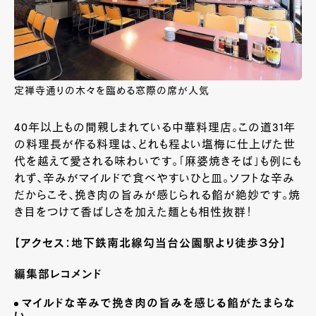
定禅寺通りの木々を臨める窓際の席が人気
40
年以上もの間親しまれている中華料理店。この道
31
年
の料理長が作る料理は、どれも程よい塩梅に仕上げた世
代を越えて愛される味わいです。「麻婆焼きそば」も例にも
れず、辛みがマイルドで食べやすいひと皿。ソフトな辛み
だからこそ、挽き肉の旨みが感じられる餡が絶妙です。焼
き目をつけて香ばしさを加えた麺とも相性抜群！
【アクセス：地下鉄南北線勾当台公園駅より徒歩３分】
編集部レコメンド
マイルドな辛みで挽き肉の旨みを感じる餡がたまらな