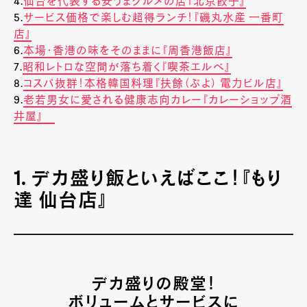
4.
仙台を代表する安うまグルメの店『北京餃子』
5.
サービス価格で楽しむ超得ランチ！『磯丸水産 一番町
店』
6.
本場・香港の味をそのままに『周香港飯店』
7.
昭和レトロな空間が落ち着く『喫茶エルベ』
8.
コスパ抜群！本格韓国料理『扶餘（ぷよ） 電力ビル店』
9.
老若男女に愛される健康志向カレー『カレーショップ酒
井屋』
1. デカ盛り飯といえばここ！『もり
達 仙台店』
デカ盛りの殿堂！
ボリュームとサービスに