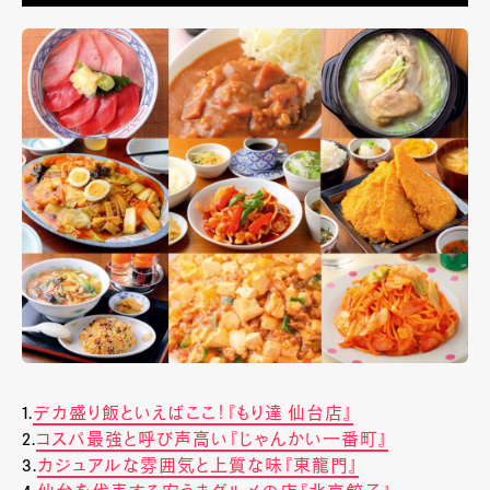
1.
デカ盛り飯といえばここ！『もり達 仙台店』
2.
コスパ最強と呼び声高い『じゃんかい一番町』
3.
カジュアルな雰囲気と上質な味『東龍門』