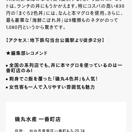
トは、ランチの丼にもうかがえます。特にコスパの高い
630
円の「まぐろ
2
色丼」には、なんと本マグロを使用。さらに、
最も豪華な「海鮮こぼれ丼」は
9
種類ものネタがのって
1,080
円というから驚きです。
【アクセス：地下鉄勾当台公園駅より徒歩２分】
★
編集部
レコメンド
全国の系列店でも、丼に本マグロを使っているのは一
番町店のみ
!
刺身でご飯を覆った「磯丸４色丼」も人気！
女性客も一人で入りやすい雰囲気も魅力
磯丸水産 一番町店
住所： 仙台市青葉区一番町4-5-20 24