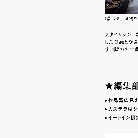
1階はお土産物を
スタイリッシュ
した食感とや
す。
1
階のお土産
★編集部
松島湾の見
カステラはシ
イートイン限