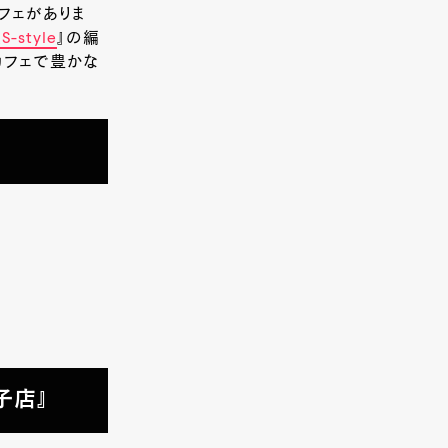
フェがありま
style
』
の編
カフェで豊かな
子店』