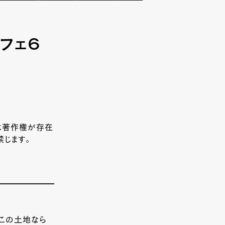
フェ６
は著作権が存在
じます。
、この土地なら