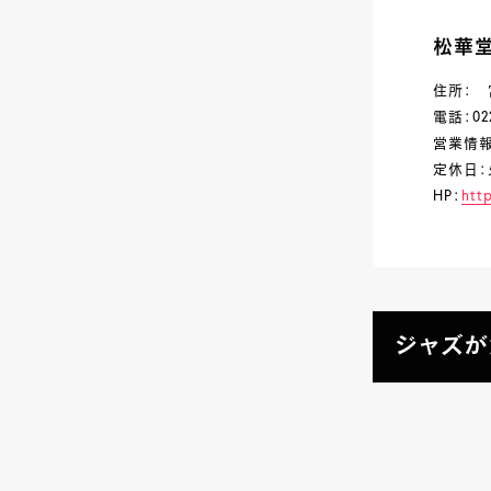
松華
住所： 
電話：022
営業情報：
定休日：
HP：
htt
ジャズが流