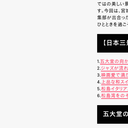
ではの美しい
す。今回は、
宮
集部が出合っ
ひとときを過ご
【日本三
1.
五大堂の向か
2.
ジャズが流れる
3.
映画愛で満た
4.
上品な和スイー
5.
松島イタリア
6.
松島湾をのぞむ
五大堂の