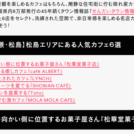
景観を楽しめるカフェはもちろん、閑静な住宅街に佇む隠れ家カ
城県内6万部発行の45年続くタウン情報誌『
せんだいタウン情報S-
た6店をセレクト。洗練された空間で、非日常感を楽しめる名店
そう！
景・松島】松島エリアにある人気カフェ６選
い側に位置するお菓子屋さん『松華堂菓子店』
癒しカフェ『café ALBERT』
されたカフェ『LYNCH』
ツを愛でる『SHOBIAN CAFÉ』
ンを提案する『Toto』
海カフェ『MOLA MOLA CAFE』
向かい側に位置するお菓子屋さん『松華堂菓