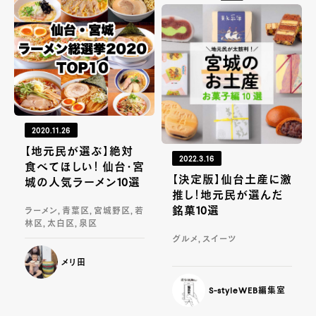
2020.11.26
【地元民が選ぶ】絶対
2022.3.16
食べてほしい！ 仙台・宮
【決定版】仙台土産に激
城の人気ラーメン10選
推し！地元民が選んだ
銘菓10選
ラーメン, 青葉区, 宮城野区, 若
林区, 太白区, 泉区
グルメ, スイーツ
メリ田
S-styleWEB編集室