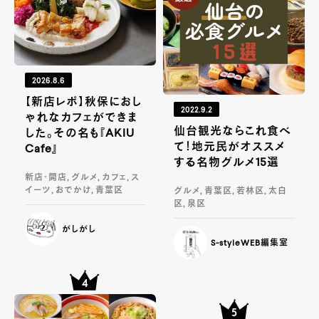
2026.8.6
【新店レポ】秋保におし
2022.9.2
ゃれなカフェができま
仙台観光ならこれ食べ
した。その名も『AKIU
て！地元民がオススメ
Cafe』
する名物グルメ15選
新店・開店, グルメ, カフェ, ス
イーツ, おでかけ, 青葉区
グルメ, 青葉区, 若林区, 太白
区, 泉区
がしがし
S-styleWEB編集室