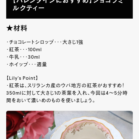
【バレンタインにおすすめ】ショコラミ
ルクティー
★材料
・チョコレートシロップ・・・大さじ1強
・紅茶・・・
100ml
・牛乳・・・
30ml
・ホイップ・・・適量
【Lily’s Point】
・紅茶は、スリランカ産のウバ地方の紅茶がおすすめ！
350ml
に対して大さじ
1
の茶葉を入れ、今回は4～5分時
間をおいて濃いめのものを使いましょう。