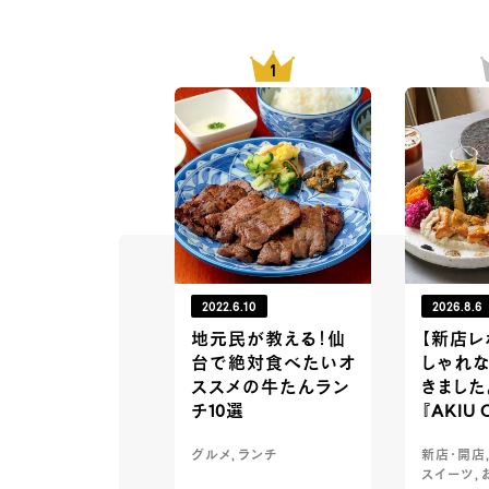
2022.6.10
2026.8.6
地元民が教える！仙
【新店レ
台で絶対食べたいオ
しゃれ
ススメの牛たんラン
きました
チ10選
『AKIU 
グルメ, ランチ
新店・開店,
スイーツ, 