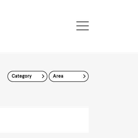
Category
Area