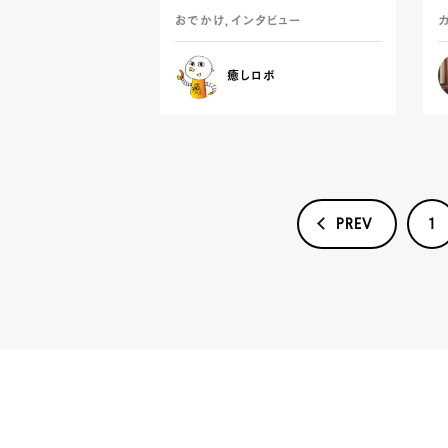
おでかけ, インタビュー
カ
癒しロボ
PREV
1