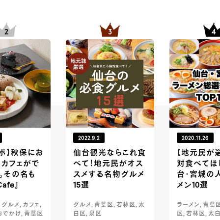
2022.9.2
2020.11.26
ポ】秋保にお
仙台観光ならこれ食
【地元民が
なカフェがで
べて！地元民がオス
対食べてほし
。その名も
スメする名物グルメ
台・宮城の
Cafe』
15選
メン10選
 グルメ, カフェ,
グルメ, 青葉区, 若林区, 太
ラーメン, 青葉区
おでかけ, 青葉区
白区, 泉区
区, 若林区, 太