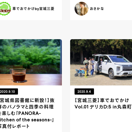
車でおでかけby宮城三菱
おさかな
2020.9.10
2020.9.4
【宮城県図書館に新設！】抜
【宮城三菱】車でおでかけ
群のパノラマと四季の料理
Vol.01 デリカD:5 in丸森町
を楽しむ『PANORA-
itchen of the seasons-』
写真付レポート