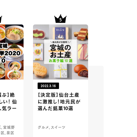
2022.3.16
選ぶ】絶
【決定版】仙台土産
い！ 仙
に激推し！地元民が
人気ラー
選んだ銘菓10選
, 宮城野
グルメ, スイーツ
白区, 泉区