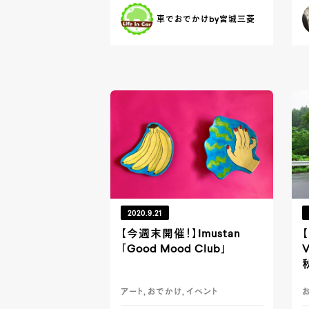
車でおでかけby宮城三菱
2020.9.21
【今週末開催！】Imustan
「Good Mood Club」
V
アート, おでかけ, イベント