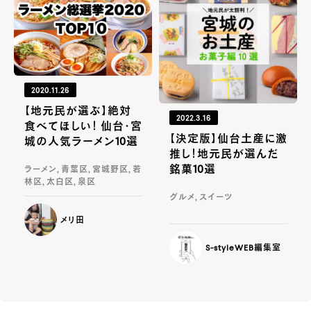
2020.11.26
【地元民が選ぶ】絶対
2022.3.16
食べてほしい！ 仙台・宮
【決定版】仙台土産に激
城の人気ラーメン10選
推し！地元民が選んだ
銘菓10選
ラーメン, 青葉区, 宮城野区, 若
林区, 太白区, 泉区
グルメ, スイーツ
メリ田
S-styleWEB編集室