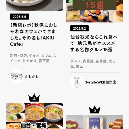
2026.8.6
【新店レポ】秋保におし
2022.9.2
ゃれなカフェができま
仙台観光ならこれ食べ
した。その名も『AKIU
て！地元民がオススメ
Cafe』
する名物グルメ15選
新店・開店, グルメ, カフェ, ス
イーツ, おでかけ, 青葉区
グルメ, 青葉区, 若林区, 太白
区, 泉区
がしがし
S-styleWEB編集室