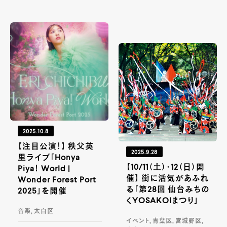
2025.10.8
【注目公演！】 秩父英
2025.9.28
里ライブ「Honya
【10/11（土）・12（日）開
Piya！ World |
催】 街に活気があふれ
Wonder Forest Port
る「第28回 仙台みちの
2025」を開催
くYOSAKOIまつり」
音楽, 太白区
イベント, 青葉区, 宮城野区,