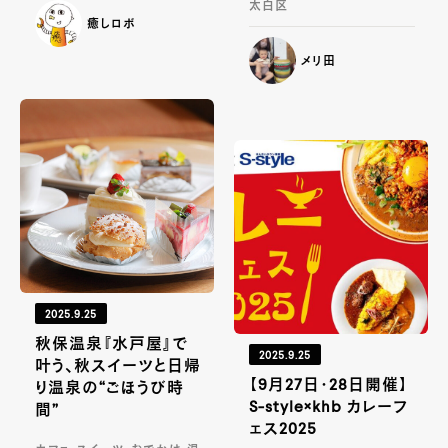
太白区
癒しロボ
メリ田
2025.9.25
秋保温泉『水戸屋』で
2025.9.25
叶う、秋スイーツと日帰
【9月27日・28日開催】
り温泉の“ごほうび時
S-style×khb カレーフ
間”
ェス2025