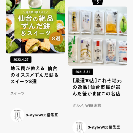
2023.4.27
地元民が教える！仙台
2021.8.31
のオススメずんだ餅＆
【厳選10店】これぞ地元
スイーツ8選
の逸品！仙台市民が選
んだ笹かまぼこの名店
スイーツ
グルメ, WEB連載
S-styleWEB編集室
S-styleWEB編集室