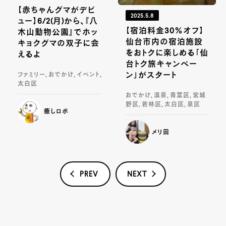
【赤ちゃんグマがデビ
2025.5.8
ュー】6/2(月)から、『八
【宿泊料金30％オフ】
木山動物公園』でホッ
仙台市内の宿泊施設
キョクグマの双子に会
をおトクに楽しめる「仙
えるよ
台トク旅キャンペー
ン」がスタート
ファミリー, おでかけ, イベント,
太白区
おでかけ, 温泉, 青葉区, 宮城
野区, 若林区, 太白区, 泉区
癒しロボ
メリ田
PREV
NEXT