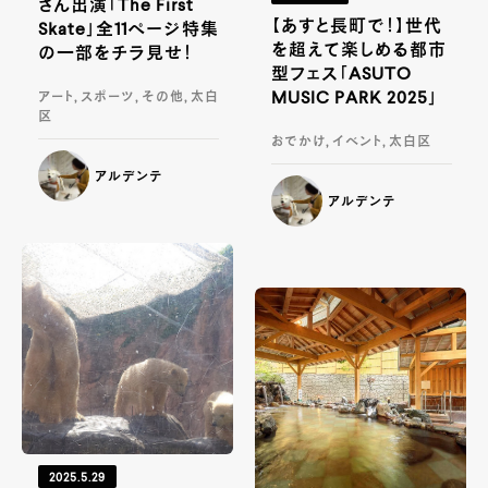
さん出演「The First
【あすと長町で！】世代
Skate」全11ページ特集
を超えて楽しめる都市
の一部をチラ見せ！
型フェス「ASUTO
MUSIC PARK 2025」
アート, スポーツ, その他, 太白
区
おでかけ, イベント, 太白区
アルデンテ
アルデンテ
2025.5.29