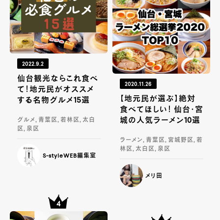
2022.9.2
仙台観光ならこれ食べ
2020.11.26
て！地元民がオススメ
【地元民が選ぶ】絶対
する名物グルメ15選
食べてほしい！ 仙台・宮
城の人気ラーメン10選
グルメ, 青葉区, 若林区, 太白
区, 泉区
ラーメン, 青葉区, 宮城野区, 若
林区, 太白区, 泉区
S-styleWEB編集室
メリ田