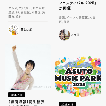
フェスティバル 2025」
が開催
グルメ, ファミリー, おでかけ,
温泉, PR, 青葉区, 太白区, 角
田市, 県外
音楽, イベント, 青葉区, 太白
区, 泉区
癒しロボ
メリ田
2025.7.18
【誌面速報】羽生結弦
2025.6.18