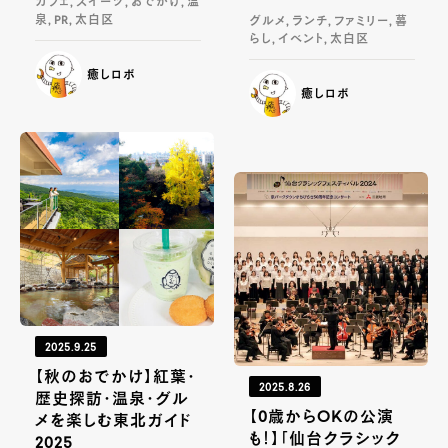
カフェ, スイーツ, おでかけ, 温
泉, PR, 太白区
グルメ, ランチ, ファミリー, 暮
らし, イベント, 太白区
癒しロボ
癒しロボ
2025.9.25
【秋のおでかけ】紅葉・
2025.8.26
歴史探訪・温泉・グル
【0歳からOKの公演
メを楽しむ東北ガイド
も！】「仙台クラシック
2025