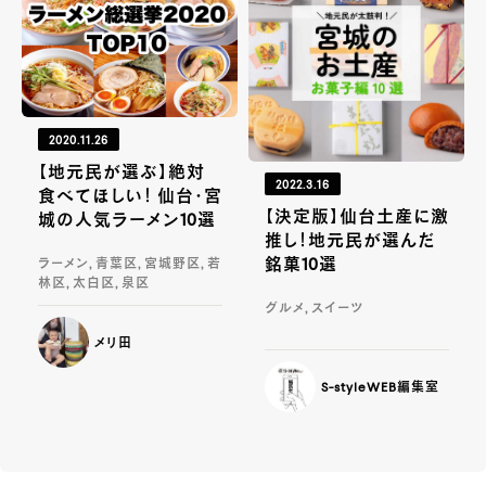
2020.11.26
【地元民が選ぶ】絶対
2022.3.16
食べてほしい！ 仙台・宮
【決定版】仙台土産に激
城の人気ラーメン10選
推し！地元民が選んだ
銘菓10選
ラーメン, 青葉区, 宮城野区, 若
林区, 太白区, 泉区
グルメ, スイーツ
メリ田
S-styleWEB編集室