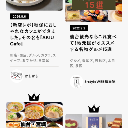
2026.8.6
【新店レポ】秋保におし
2022.9.2
ゃれなカフェができま
仙台観光ならこれ食べ
した。その名も『AKIU
て！地元民がオススメ
Cafe』
する名物グルメ15選
新店・開店, グルメ, カフェ, ス
イーツ, おでかけ, 青葉区
グルメ, 青葉区, 若林区, 太白
区, 泉区
がしがし
S-styleWEB編集室