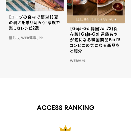
【コープの食材で簡単！】夏
の暑さを乗り切ろう！家族で
楽しむレシピ2選
【Gaja-Go!韓国vol.73】保
存版！Gaja-Go!!遠藤あや
暮らし, WEB連載, PR
が気になる韓国商品Part1!
コンビニの気になる商品を
ご紹介
WEB連載
ACCESS RANKING