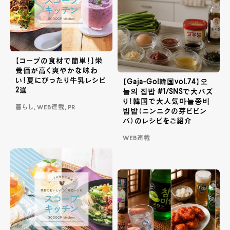
【コープの食材で簡単！】栄
養価が高く爽やかな味わ
い！夏にぴったり牛乳レシピ
【Gaja-Go!韓国vol.74】오
2選
늘의 집밥 #1/SNSで大バズ
り！韓国で大人気마늘쫑비
暮らし, WEB連載, PR
빔밥（ニンニクの芽ビビン
バ）のレシピをご紹介
WEB連載