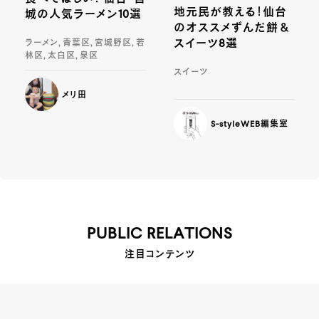
地元民が教える！仙台
城の人気ラーメン10選
のオススメずんだ餅＆
スイーツ8選
ラーメン, 青葉区, 宮城野区, 若
林区, 太白区, 泉区
スイーツ
メリ田
S-styleWEB編集室
PUBLIC RELATIONS
注目コンテンツ