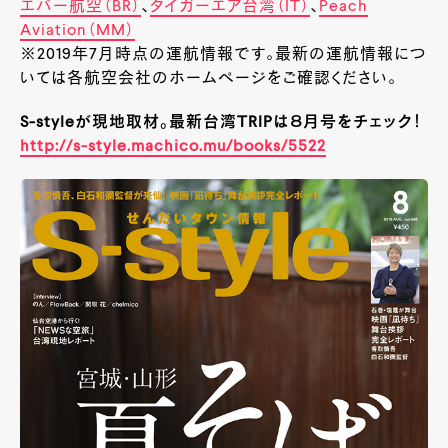
エバー航空（BR）
、
タイガーエア台湾（IT）
、
Peach
Aviation（MM）
※2019年7月時点の運航情報です。最新の運航情報につ
いては各航空会社のホームページをご確認ください。
S-styleが現地取材。最新台湾TRIPは８月号をチェック！
http://s-style.machico.mu/books/5522