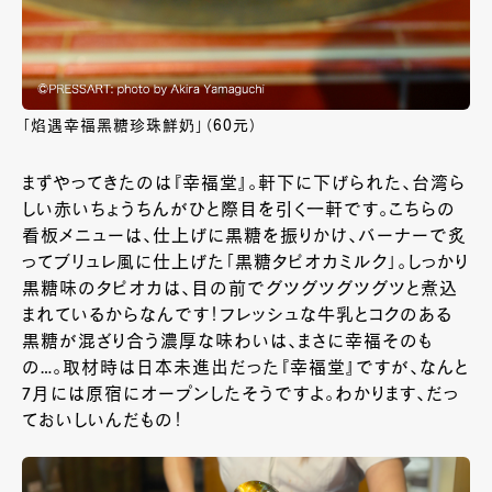
「焰遇幸福黑糖珍珠鮮奶」（60元）
まずやってきたのは『幸福堂』。軒下に下げられた、台湾ら
しい赤いちょうちんがひと際目を引く一軒です。こちらの
看板メニューは、仕上げに黒糖を振りかけ、バーナーで炙
ってブリュレ風に仕上げた「黒糖タピオカミルク」。しっかり
黒糖味のタピオカは、目の前でグツグツグツグツと煮込
まれているからなんです！フレッシュな牛乳とコクのある
黒糖が混ざり合う濃厚な味わいは、まさに幸福そのも
の…。取材時は日本未進出だった『幸福堂』ですが、なんと
7月には原宿にオープンしたそうですよ。わかります、だっ
ておいしいんだもの！