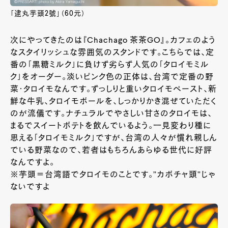
「逮丸芋頭2號」（60元）
次にやってきたのは『Chachago 茶茶GO』。カフェのよう
なスタイリッシュな雰囲気のスタンドです。こちらでは、定
番の「黒糖ミルク」に負けず劣らず人気の「タロイモミル
ク」をオーダー。淡いピンク色の正体は、台湾で定番の野
菜・タロイモなんです。ずっしりと重いタロイモペースト、新
鮮な牛乳、タロイモボールを、しっかりかき混ぜていただく
のが流儀です。ナチュラルでやさしい甘さのタロイモは、
まるでスイートポテトを飲んでいるよう。一見変わり種に
思える「タロイモミルク」ですが、台湾の人々が慣れ親しん
でいる野菜なので、若者はもちろんあらゆる世代に好評
なんですよ。
※芋頭＝台湾語でタロイモのことです。”カボチャ頭”じゃ
ないですよ