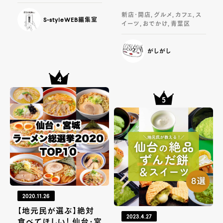
新店・開店, グルメ, カフェ, ス
S-styleWEB編集室
イーツ, おでかけ, 青葉区
がしがし
2020.11.26
【地元民が選ぶ】絶対
2023.4.27
食べてほしい！ 仙台・宮