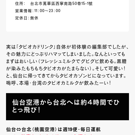
住所： 台北市萬華區西寧南路50巷15-1號
営業情報：11：00～23：00
定休日：無休
実は「タピオカドリンク」自体が初体験の編集部でしたが、
その魅力にどっぷりハマッてしまいました。なんといっても
まずはおいしい（フレッシュミルクでグビグビ飲める。黒糖
が染みたもちもちタピオカがたまらない）。そして可愛い！
と、仙台に帰ってきてからタピオカゾンビになっています。
嗚呼、本場・台湾のタピオカミルクが飲みたーい！
仙台空港から台北へは約４時間でひ
とっ飛び！
仙台⇔台北（桃園空港）は週19便・毎日運航