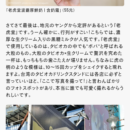
「老虎堂波霸厚鮮奶 | 含奶霜」（55元）
さてさて最後は、地元のヤングから定評があるという『老
虎堂』です。うーん確かに、行列がすごい！こちらでは、濃
厚な生クリーム入りの黒糖ミルクが人気です。『老虎堂』
で使用しているのは、タピオカの中でも“ボバ”と呼ばれる
大粒のもの。大粒のタピオカ×生クリームで贅沢を究めた
一杯は、もっちもちの歯ごたえが堪りません。ちなみに虎の
柄のような模様は、10～15回カップをシェイクすると現れ
ますよ。台湾のタピオカドリンクスタンドには各店に必ずと
言っていいほど、「ここで写真を撮って！」と言わんばかり
のフォトスポットがあり、本当に誰でも可愛く撮れるからう
れしいです。