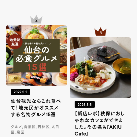
2022.9.2
仙台観光ならこれ食べ
2026.8.6
て！地元民がオススメ
【新店レポ】秋保におし
する名物グルメ15選
ゃれなカフェができま
した。その名も『AKIU
グルメ, 青葉区, 若林区, 太白
区, 泉区
Cafe』