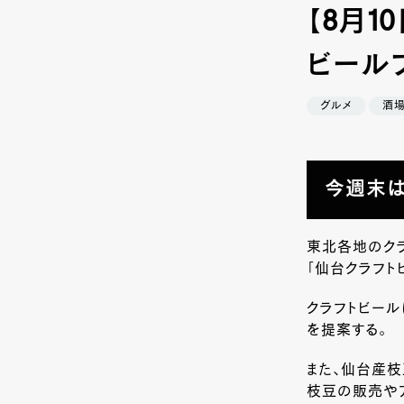
【8月1
ビールフ
グルメ
酒
今週末は
東北各地のク
「仙台クラフト
クラフトビール
を提案する。
また、仙台産枝
枝豆の販売や