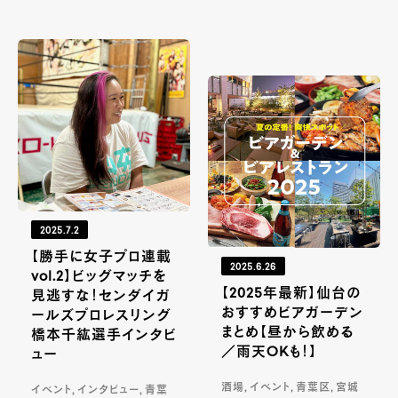
2025.7.2
【勝手に女子プロ連載
2025.6.26
vol.2】ビッグマッチを
【2025年最新】仙台の
見逃すな！センダイガ
おすすめビアガーデン
ールズプロレスリング
まとめ【昼から飲める
橋本千紘選手インタビ
／雨天OKも！】
ュー
酒場, イベント, 青葉区, 宮城
イベント, インタビュー, 青葉