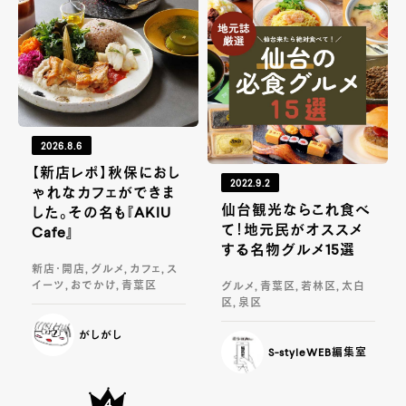
2026.8.6
【新店レポ】秋保におし
2022.9.2
ゃれなカフェができま
仙台観光ならこれ食べ
した。その名も『AKIU
て！地元民がオススメ
Cafe』
する名物グルメ15選
新店・開店, グルメ, カフェ, ス
イーツ, おでかけ, 青葉区
グルメ, 青葉区, 若林区, 太白
区, 泉区
がしがし
S-styleWEB編集室