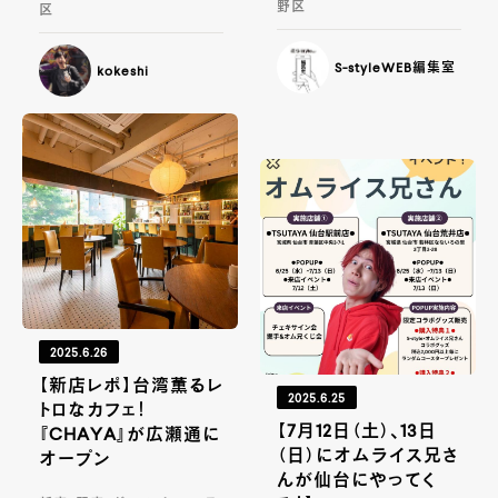
野区
区
S-styleWEB編集室
kokeshi
2025.6.26
【新店レポ】台湾薫るレ
2025.6.25
トロなカフェ！
【7月12日（土）、13日
『CHAYA』が広瀬通に
（日）にオムライス兄さ
オープン
んが仙台にやってく