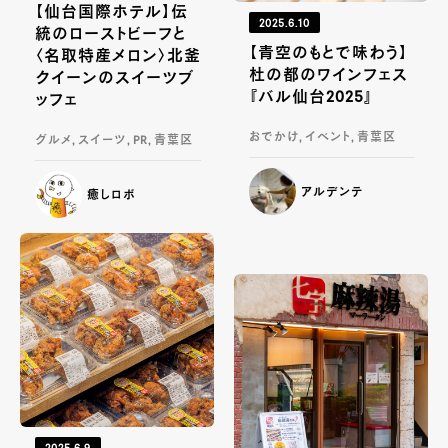
【仙台国際ホテル】伝
2025.6.10
統のローストビーフと
【青空のもとで味わう】
〈名取特産メロン〉北釜
杜の都のワインフェス
クイーンのスイーツブ
『バル仙台2025』
ッフェ
おでかけ, イベント, 青葉区
グルメ, スイーツ, PR, 青葉区
アルデンテ
癒しロボ