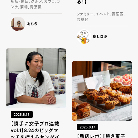
る！】
新店・開店, グルメ, カフェ, ラ
ンチ, 酒場, 青葉区
ファミリー, イベント, 青葉区,
若林区
あちき
癒しロボ
2025.6.18
【勝手に女子プロ連載
2025.6.17
vol.1】8.24のビッグマ
【新店レポ】『焼き菓子
ッチを控えるセンダイ