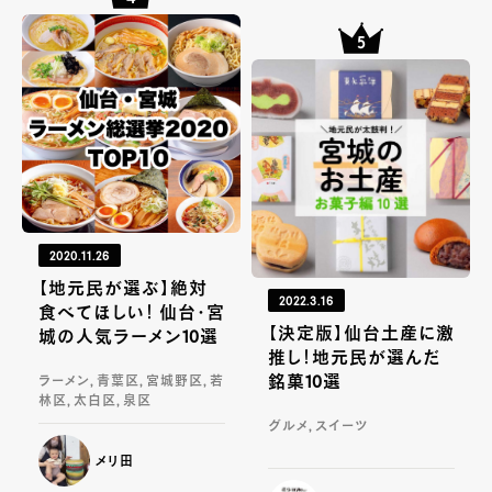
2020.11.26
【地元民が選ぶ】絶対
2022.3.16
食べてほしい！ 仙台・宮
【決定版】仙台土産に激
城の人気ラーメン10選
推し！地元民が選んだ
銘菓10選
ラーメン, 青葉区, 宮城野区, 若
林区, 太白区, 泉区
グルメ, スイーツ
メリ田