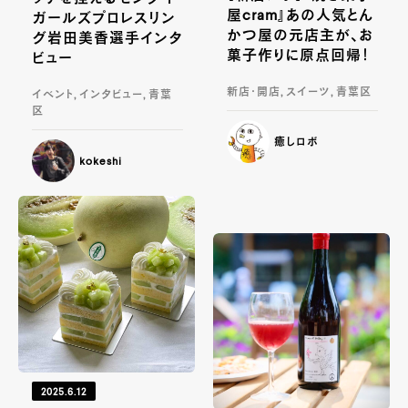
屋cram』あの人気とん
ガールズプロレスリン
かつ屋の元店主が、お
グ岩田美香選手インタ
菓子作りに原点回帰！
ビュー
新店・開店, スイーツ, 青葉区
イベント, インタビュー, 青葉
区
癒しロボ
kokeshi
2025.6.12