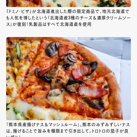
『ドミノ・ピザ』が北海道進出した際の限定商品で、地元北海道で
も人気を博したという「北海道産3種のチーズ＆濃厚クリームソー
ス」が復刻！乳製品はすべて北海道産を使用
「熊本県産揚げナス＆マッシュルーム」。熊本のみずみずしいナス
は、揚げることで旨みを極限まで引き出して。トロトロの茄子が良