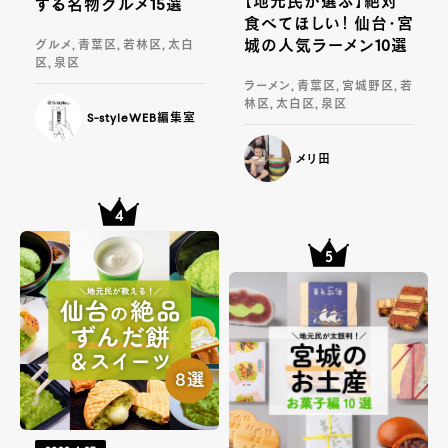
【地元民が選ぶ】絶対
する名物グルメ15選
食べてほしい！ 仙台・宮
城の人気ラーメン10選
グルメ, 青葉区, 若林区, 太白
区, 泉区
ラーメン, 青葉区, 宮城野区, 若
林区, 太白区, 泉区
S-styleWEB編集室
メリ田