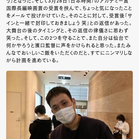
う」となった。そして
3
月
28
日（日本時間）のアカデミー賞
国際長編映画賞の受賞を挟んで、ちょっと気になったこと
をメールで投げかけていた。そのことに対して、受賞後「サ
インと一緒で封印しておきましょう 笑」との返信があった。
大舞台の後のタイミングと、その返信の律儀さに思わず
笑った。そして、この
2
つを守ることで、また自分は仙台で
何かやろうと濱口監督に声をかけられると思った。またみ
んなでおいしいご飯をいただくのだと、すでにニンマリしな
がら計画を進めている。