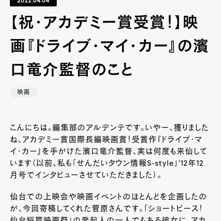
2022.04.04
【祝・アカデミー賞受賞！】映
画『ドライブ・マイ・カー』の濱
口竜介監督のこと
映画
こんにちは。編集部のアルデンテです。いやー、獲りました
ね、アカデミー賞国際長編映画賞！受賞作『ドライブ・マ
イ・カー』を手がけた濱口竜介監督、実は何度も来仙して
います（以前、私も「せんだいタウン情報
S-style
」
’12
年
12
月号でインタビューさせていただきました）。
仙台での上映会や映画イベントのほとんどを企画したの
が、今回寄稿してくれた菅原さんです。「ショートピース！
仙台短篇映画祭」の発起人の一人でもある彼女に、アカ