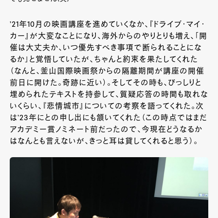
’21
年
10
月の映画講座を進めていくなか、『ドライブ・マイ・
カー』が大変なことになり、海外からのやりとりも増え、「開
催は大丈夫か、いつ優先すべき事項で断られることにな
るか」と覚悟していたが、ちゃんと約束を果たしてくれた
（なんと、釜山国際映画祭からの隔離期間が講座の開催
前日に開けた。奇跡に近い）。そしてその時も、びっしりと
埋められたテキストを持参して、質疑応答の時間も取れな
いくらい、『悲情城市』についての考察を語ってくれた。次
は
’23
年にとの申し出にも頷いてくれた（この時点ではまだ
アカデミー賞ノミネート前だったので、今現在どうなるか
はなんとも言えないが、きっと耳は貸してくれると思う）。