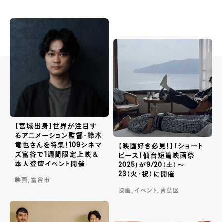
【宮城出身】世界が注目す
るアニメーション監督・鈴木
竜也さんを特集！109シネマ
【映画好き必見！】「ショート
ズ富谷で1週間限定上映＆
ピース！仙台短篇映画祭
本人登壇イベント開催
2025」が9/20（土）〜
23（火・祝）に開催
映画, 富谷市
映画, イベント, 青葉区