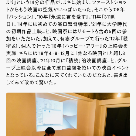
まり』という
14
分の作品が、まさに始まり。ファーストショッ
トからもう映画の空気がいっぱいだった。そこから
’09
年
『パッション』、
’10
年『永遠に君を愛す』、
’11
年「
311
明
日」、
’14
年には初めての濱口監督特集、
’21
年に大学時代
の初期作品上映…と、映画祭にはリモートも含め
5
回の参
加をいただいた。加えて、有志グループで行った
’12
年『親
密さ』、個人で行った
’16
年『ハッピー・アワー』の上映会を
実施。さらには
’18
年
4
・
8
・
12
月に「他なる映画と」と題し
3
回の映画講座、
’21
年
10
月に「精読」的映画講座…と、グル
ープ上映会以降は全て濱口監督を招いての映画イベント
となっている。こんなに来てくれていたのだなあと、書き出
してみて改めて驚いた。