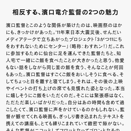
相反する、濱口竜介監督の
2
つの魅力
濱口監督とこのような関係が築けたのは、映画祭のほか
にも、きっかけがあった。
’11
年東日本大震災後、せんだい
メディアテークで立ちあがったプロジェクト「
3
がつ
11
にち
をわすれないためにセンター」（略称：わすれン！）だ。これ
に参加するために仙台に足を運んできた監督たちと、知
人宅で一緒にご飯を食べたことが大きかったと思う。他愛
もない話をしながら同じ釜の飯を食う、そんなことが何回
もあった。濱口監督はすごくご飯をおいしそうに食べる、そ
してちょっと目を離すと寝てしまう。それは、その後の上映
やイベントの打ち上げの席でも見慣れた姿となった。本当
に嬉しそうにご飯をいただくのだ。そこには緊張感はなく、
ただただ楽しいばかりだった。自分はあの時間も含めて過
ごしたくて、濱口監督に声をかけているのかもしれない。監
督が観せてくれる映画も、ぎっしり書き込まれたテキストを
携えての講座も、とても練りこまれていて緻密で隙がない。
そんな監督がニコッとしてフワッとなってゴロンとなるの