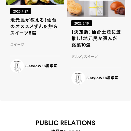
2023.4.27
地元民が教える！仙台
2022.3.16
のオススメずんだ餅＆
【決定版】仙台土産に激
スイーツ8選
推し！地元民が選んだ
銘菓10選
スイーツ
グルメ, スイーツ
S-styleWEB編集室
S-styleWEB編集室
PUBLIC RELATIONS