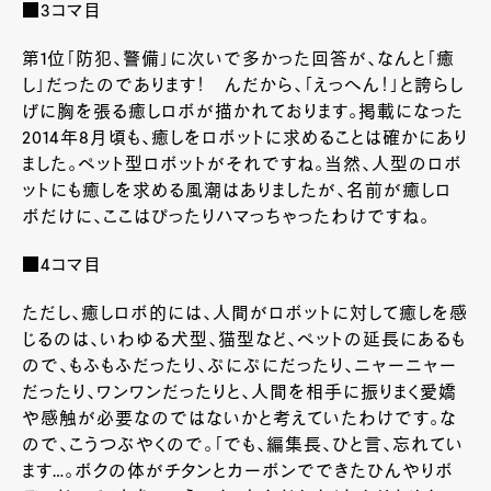
■3コマ目
第1位「防犯、警備」に次いで多かった回答が、なんと「癒
し」だったのであります！ んだから、「えっへん！」と誇らし
げに胸を張る癒しロボが描かれております。掲載になった
2014年8月頃も、癒しをロボットに求めることは確かにあり
ました。ペット型ロボットがそれですね。当然、人型のロボ
ットにも癒しを求める風潮はありましたが、名前が癒しロ
ボだけに、ここはぴったりハマっちゃったわけですね。
■4コマ目
ただし、癒しロボ的には、人間がロボットに対して癒しを感
じるのは、いわゆる犬型、猫型など、ペットの延長にあるも
ので、もふもふだったり、ぷにぷにだったり、ニャーニャー
だったり、ワンワンだったりと、人間を相手に振りまく愛嬌
や感触が必要なのではないかと考えていたわけです。な
ので、こうつぶやくので。「でも、編集長、ひと言、忘れてい
ます…。ボクの体がチタンとカーボンでできたひんやりボ