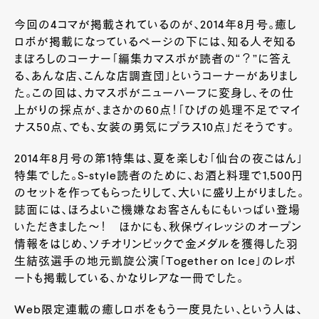
今回の4コマが掲載されているのが、2014年8月号。癒し
ロボが掲載になっているページの下には、知る人ぞ知る
まぼろしのコーナー「編集カマスポが読者の“？”に答え
る、あんな店、こんな店調査団」というコーナーがありまし
た。この回は、カマスポがニューハーフに変身し、その仕
上がりの採点が、まさかの60点！「ひげの処理不足でマイ
ナス50点、でも、女装の勇気にプラス10点」だそうです。
2014年8月号の第1特集は、夏を楽しむ「仙台の夜ごはん」
特集でした。S-style読者のために、お酒と料理で1,500円
のセットを作ってもらったりして、大いに盛り上がりました。
誌面には、ほろよいご機嫌なお客さんもにもいっぱい登場
いただきました～！ ほかにも、秋保ヴィレッジのオープン
情報をはじめ、ソチオリンピックで金メダルを獲得した羽
生結弦選手の地元凱旋公演「Together on Ice」のレポ
ートも掲載している、かなりレアな一冊でした。
Web限定連載の癒しロボをもう一度見たい、という人は、