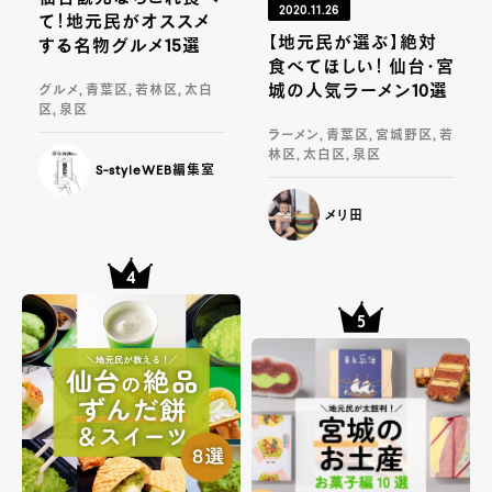
2020.11.26
て！地元民がオススメ
【地元民が選ぶ】絶対
する名物グルメ15選
食べてほしい！ 仙台・宮
城の人気ラーメン10選
グルメ, 青葉区, 若林区, 太白
区, 泉区
ラーメン, 青葉区, 宮城野区, 若
林区, 太白区, 泉区
S-styleWEB編集室
メリ田