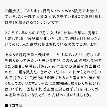
ご無沙汰しております。日刊S-style Web限定でお送りし
ている、ごく一部で大変な人気を得ている4コマ連載「癒し
ロボ」を振り返るコンテンツです。
ところで、早いもので7月に入りましたね。今年は、例年に
も増して、5月病が重症化いたしまして、約2ヵ月も経ったと
いうのに、未だ症状に悩まされている次第でございます。
そんな5月病を吹っ飛ばせ！ と、しばらくぶりに癒しロボ
を振り返ってみたいと思いますが、このWeb連載も今回で
まだ5回目。今現在、『S-style』本誌での連載が何回目な
のか、一度も数えたことがないだけに、これからどれぐらい
の年月をかけて振り返りを続けるのかと考えると、気が遠
くなってまいりますが、そこは温故知新。振り返りを続けれ
ば、いずれ一回転すれば正面に戻るはず。前を向いてゴー
ルを決めるまでなんとか、がんばってまいりましょう。
■１コマ目