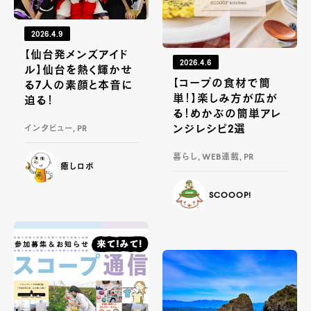
2026.4.9
【仙台発メンズアイド
2026.4.6
ル】仙台を熱く輝かせ
【コープの食材で簡
る7人の素顔と本音に
単！】楽しみ方が広が
迫る！
る！めかぶの簡単アレ
ンジレシピ2選
インタビュー, PR
暮らし, WEB連載, PR
癒しロボ
SCOOOP!