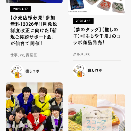
2026.4.17
【小売店様必見！参加
2026.4.16
無料】2026年11月免税
【夢のタッグ】【推しの
制度改正に向けた「新
子】×『ふじや千舟』のコ
規ご契約サポート会」
ラボ商品発売！
が仙台で開催！
グルメ, PR
仕事, PR, 青葉区
癒しロボ
癒しロボ