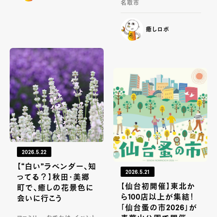
名取市
癒しロボ
2026.5.22
【“白い”ラベンダー、知
2026.5.21
ってる？】秋田・美郷
【仙台初開催】東北か
町で、癒しの花景色に
ら100店以上が集結！
会いに行こう
「仙台蚤の市2026」が