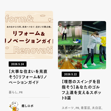
2026.5.24
【大事な住まいを見直
2026.5.22
そう】リフォーム&リノ
【理想のスイングを目
ベーションガイド
指そう】あなたのゴル
フ上達を支えるスポッ
暮らし, PR
ト3選
癒しロボ
スポーツ, PR, 青葉区, 太白区,