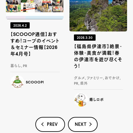
2026.4.2
【SCOOOP通信】おす
2026.3.30
すめ！コープのイベント
【福島県伊達市】絶景・
＆セミナー情報【2026
体験・美食が満載！春
年4月号】
の伊達市を遊び尽くそ
う！
暮らし, PR
グルメ, ファミリー, おでかけ,
SCOOOP!
PR, 県外
癒しロボ
PREV
NEXT