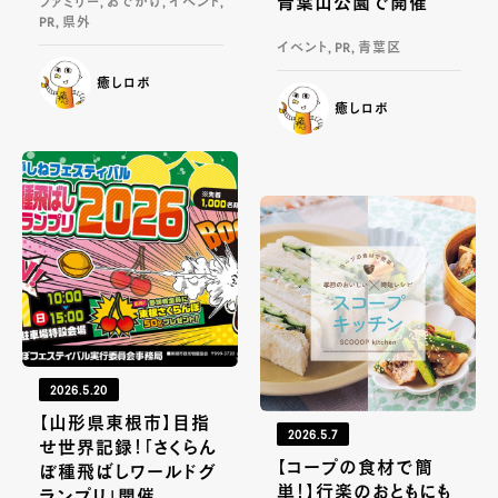
青葉山公園で開催
ファミリー, おでかけ, イベント,
PR, 県外
イベント, PR, 青葉区
癒しロボ
癒しロボ
2026.5.20
【山形県東根市】目指
2026.5.7
せ世界記録！「さくらん
【コープの食材で簡
ぼ種飛ばしワールドグ
単！】行楽のおともにも
ランプリ」開催