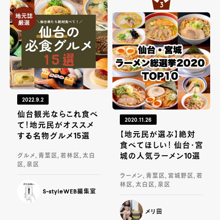
2022.9.2
仙台観光ならこれ食べ
2020.11.26
て！地元民がオススメ
【地元民が選ぶ】絶対
する名物グルメ15選
食べてほしい！ 仙台・宮
城の人気ラーメン10選
グルメ, 青葉区, 若林区, 太白
区, 泉区
ラーメン, 青葉区, 宮城野区, 若
林区, 太白区, 泉区
S-styleWEB編集室
メリ田