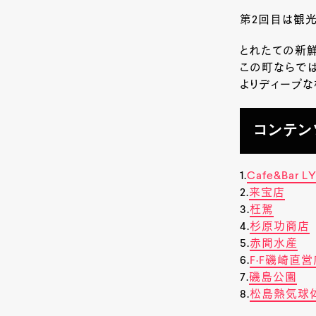
第2回目は観
とれたての新
この町ならで
よりディープな
コンテン
1.
Cafe&Bar L
2.
来宝店
3.
枉駕
4.
杉原功商店
5.
赤間水産
6.
F·F磯崎直
7.
磯島公園
8.
松島熱気球