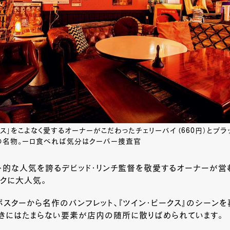
 クス」をこよなく愛するオーナーがこだわったチェリーバイ (660円）とブラ
店の名物。ーロ食べれば気分はクーパー捜査官
ト的な人気を誇るデビッド・リンチ監督を敬愛するオーナーが営
クに大人気。
スターから名作のパンフレット、『ツイン・ピークス』のシーン
好きにはたまらない要素が店内の随所に散りばめられています。