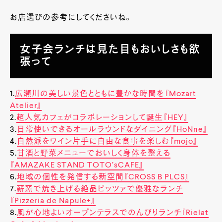
お店選びの参考にしてくださいね。
女子会ランチは見た目もおいしさも欲
張って
1.
広瀬川の美しい景色とともに豊かな時間を『Mozart
Atelier』
2.
超人気カフェがコラボレーションして誕生『HEY』
3.
日常使いできるオールラウンドなダイニング『HoNne』
4.
自然派をワイン片手に自由な食事を楽しむ『mojo』
5.
甘酒と野菜メニューでおいしく身体を整える
『AMAZAKE STAND TOTO’sCAFE』
6.
地域の個性を発信する新空間『CROSS B PLCS』
7.
薪窯で焼き上げる絶品ピッツァで優雅なランチ
『Pizzeria de Napule+』
8.
風が心地よいオープンテラスでのんびりランチ『Rielat