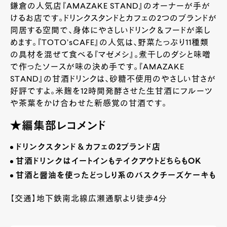
鎌倉の人気店『AMAZAKE STAND』のオーナーが手が
けるお店です。ドリンクスタンドとカフェの2つのブランドが
同居する空間で、身体にやさしいドリンク＆フードが楽し
めます。『TOTO’sCAFE』の人気は、野菜たっぷり11種類
の具材を混ぜて食べる『マゼメシ』。煮干しのダシと味噌
で作ったソースが味の決め手です。『AMAZAKE
STAND』の甘酒ドリンクは、砂糖不使用のやさしい甘さが
好評ですよ。米麹を12時間発酵させた生甘酒にフルーツ
や茶葉をかけ合わせた新感覚の甘酒です。
★編集部レコメンド
ドリンクスタンド＆カフェの
2
ブランド店
甘酒ドリンクはイートインもテイクアウトどちらも
OK
甘酒と醤油を使ったどっしり系のバスクチーズケーキも
【交通】地下鉄南北線広瀬通駅より徒歩4分