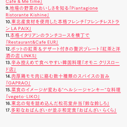
Cafe & Me time』
9.
地場の野菜のおいしさを知る『Piantagione
Ristorante Kishine』
10.
東北産食材を使用した本格フレンチ『フレンチレストラ
ン LA PAIX』
11.
本格イタリアンのランチコースを横丁で
『Restaurant&Cafe EUR』
12.
ポットの紅茶＆デザート付きの贅沢プレート『紅茶と洋
酒の店 LINKS』
13.
辛み控えめで食べやすい韓国料理『オモニ クリスロー
ド店』
14.
肉厚鶏モモ肉に絡む数十種類のスパイスの旨み
『GAPRAO』
15.
菜食のイメージが変わる“ヘルシージャンキー”な料理
『vegeto・LIKO』
16.
東北の旬を詰め込んだ松花堂弁当『鈴な鈴しろ』
17.
多彩なおばんざいが並ぶ和定食『おばんざい らくら』