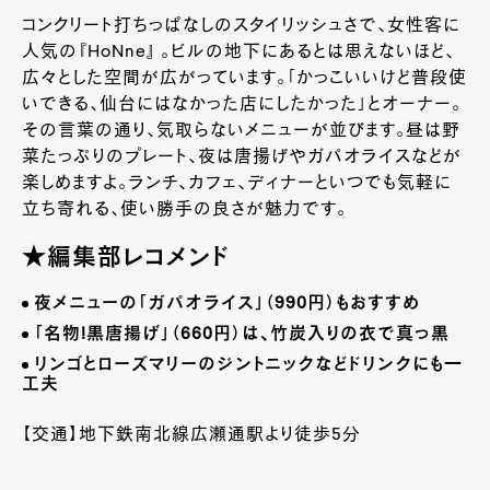
コンクリート打ちっぱなしのスタイリッシュさで、女性客に
人気の『HoNne』 。ビルの地下にあるとは思えないほど、
広々とした空間が広がっています。「かっこいいけど普段使
いできる、仙台にはなかった店にしたかった」とオーナー。
その言葉の通り、気取らないメニューが並びます。昼は野
菜たっぷりのプレート、夜は唐揚げやガパオライスなどが
楽しめますよ。ランチ、カフェ、ディナーといつでも気軽に
立ち寄れる、使い勝手の良さが魅力です。
★編集部レコメンド
夜メニューの「ガパオライス」（
990
円）もおすすめ
「名物
!
黒唐揚げ」（
660
円）は、竹炭入りの衣で真っ黒
リンゴとローズマリーのジントニックなどドリンクにも一
工夫
【交通】地下鉄南北線広瀬通駅より徒歩5分