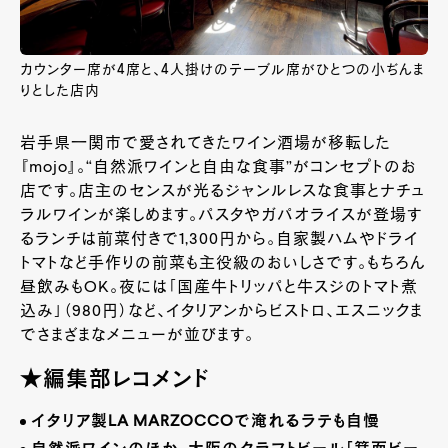
カウンター席が4席と、4人掛けのテーブル席がひとつの小ぢんま
りとした店内
岩手県一関市で愛されてきたワイン酒場が移転した
『mojo』。“自然派ワインと自由な食事”がコンセプトのお
店です。店主のセンスが光るジャンルレスな食事とナチュ
ラルワインが楽しめます。パスタやガパオライスが登場す
るランチは前菜付きで1,300円から。自家製ハムやドライ
トマトなど手作りの前菜も主役級のおいしさです。もちろん
昼飲みもOK。夜には「国産牛トリッパと牛スジのトマト煮
込み」（980円）など、イタリアンからビストロ、エスニックま
でさまざまなメニューが並びます。
★編集部レコメンド
イタリア製
LA MARZOCCO
で淹れるラテも自慢