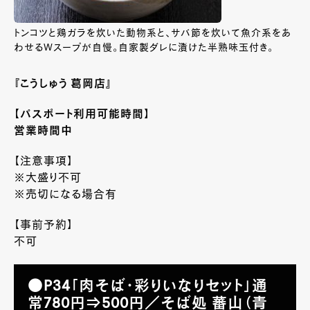
トンコツと鶏ガラを炊いた動物系と、サバ節を炊いて魚介系をあ
わせるＷスープが自慢。自家製ダレに漬けた半熟味玉付き。
『こうしゅう 葛岡店』
【パスポート利用可能時間】
営業時間中
【注意事項】
※大盛り不可
※売切になる場合有
【事前予約】
不可
●P34「肉そば・彩りいなりセット」通
常780円⇒500円／そば処 蕃山（青