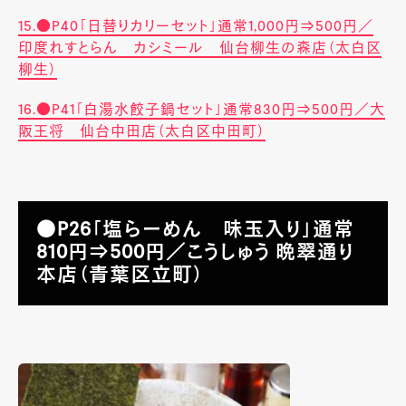
15.●P40「日替りカリーセット」通常1,000円⇒500円／
印度れすとらん カシミール 仙台柳生の森店（太白区
柳生）
16.●P41「白湯水餃子鍋セット」通常830円⇒500円／大
阪王将 仙台中田店（太白区中田町）
●P26「塩らーめん 味玉入り」通常
810円⇒500円／こうしゅう 晩翠通り
本店（青葉区立町）