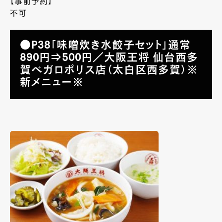
【事前予約】
不可
●P38「味噌炊き水餃子セット」通常
890円⇒500円／大阪王将 仙台西多
賀ベガロポリス店（太白区西多賀）※
新メニュー※