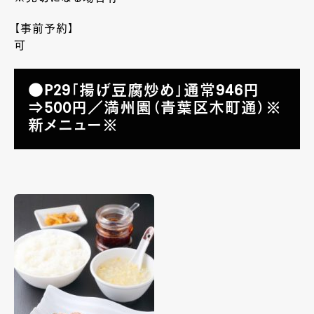
【事前予約】
可
●P29「揚げ豆腐炒め」通常946円
⇒500円／満州園（青葉区木町通）※
新メニュー※