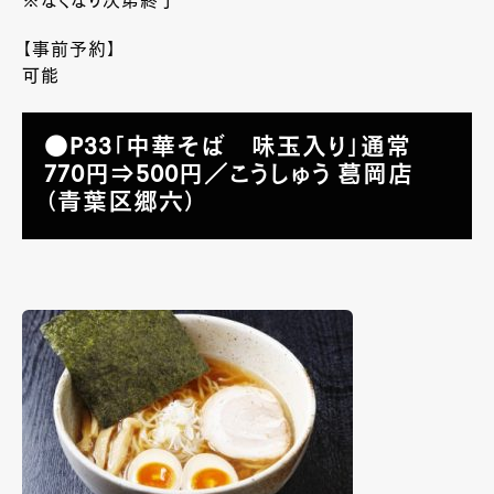
※なくなり次第終了
【事前予約】
可能
●P33「中華そば 味玉入り」通常
770円⇒500円／こうしゅう 葛岡店
（青葉区郷六）