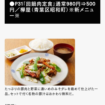
●P31「回鍋肉定食」通常980円⇒500
円／欅屋（青葉区昭和町）※新メニュ
ー※
たっぷりの豚肉と野菜に濃いめのみそダレを絡めて仕上げた一
品。セットで付く名物の豚汁はおかわり無料だ。