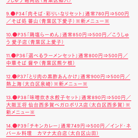
うしゅう 葛岡店（青葉区郷六）
9.●P34「肉そば・彩りいなりセット」通常780円⇒500円
／そば処 蕃山（青葉区下愛子）※新メニュー※
10.●P35「鶏塩らーめん」通常850円⇒500円／こうしゅ
う 愛子店（青葉区上愛子）
11.●P36「選べるラーメンセット」通常800円⇒500円／
中華そば 醤や（青葉区熊ケ根）
12.●P37「とり肉の黒酢あんかけ」通常900円⇒500円／
熱上海（太白区泉崎）※新メニュー※
13.●P38「味噌炊き水餃子セット」通常890円⇒500円／
大阪王将 仙台西多賀ベガロポリス店（太白区西多賀）※
新メニュー※
14.●P39「チキンカレー」通常749円⇒500円／インド・ネ
パール料理 カマナ太白店（太白区山田）