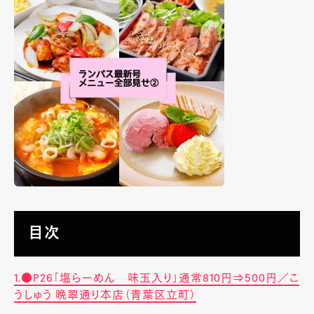
目次
1.●P26「塩らーめん 味玉入り」通常810円⇒500円／こ
うしゅう 晩翠通り本店（青葉区立町）