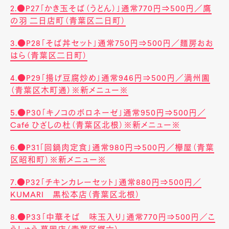
2.●P27「かき玉そば（うどん）」通常770円⇒500円／鷹
の羽 二日店町（青葉区二日町）
3.●P28「そば丼セット」通常750円⇒500円／麺房おお
はら（青葉区二日町）
4.●P29「揚げ豆腐炒め」通常946円⇒500円／満州園
（青葉区木町通）※新メニュー※
5.●P30「キノコのボロネーゼ」通常950円⇒500円／
Café ひざしの杜（青葉区北根）※新メニュー※
6.●P31「回鍋肉定食」通常980円⇒500円／欅屋（青葉
区昭和町）※新メニュー※
7.●P32「チキンカレーセット」通常880円⇒500円／
KUMARI 黒松本店（青葉区北根）
8.●P33「中華そば 味玉入り」通常770円⇒500円／こ