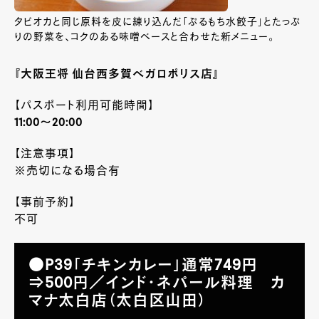
タピオカと同じ原料を皮に練り込んだ「ぷるもち水餃子」とたっぷ
りの野菜を、コクのある味噌ベースと合わせた新メニュー。
『大阪王将 仙台西多賀ベガロポリス店』
【パスポート利用可能時間】
11:00～20:00
【注意事項】
※売切になる場合有
【事前予約】
不可
●P39「チキンカレー」通常749円
⇒500円／インド・ネパール料理 カ
マナ太白店（太白区山田）