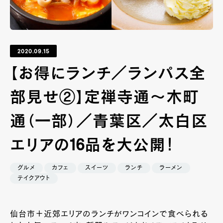
2020.09.15
【お得にランチ／ランパス全
部見せ②】定禅寺通～木町
通（一部）／青葉区／太白区
エリアの16品を大公開！
グルメ
カフェ
スイーツ
ランチ
ラーメン
テイクアウト
仙台市＋近郊エリアのランチがワンコインで食べられる