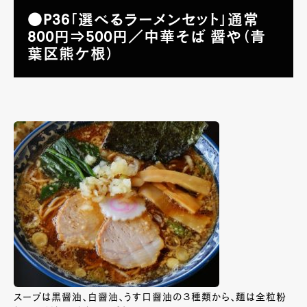
●P36「選べるラーメンセット」通常
800円⇒500円／中華そば 醤や（青
葉区熊ケ根）
スープは黒醤油、白醤油、うす口醤油の３種類から、麺は全粒粉