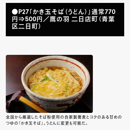
●P27「かき玉そば（うどん）」通常770
円⇒500円／鷹の羽 二日店町（青葉
区二日町）
全国から厳選したそば粉使用の自家製蕎麦とコクのある甘めの
つゆの「かき玉そば」。うどんに変更も可能だ。