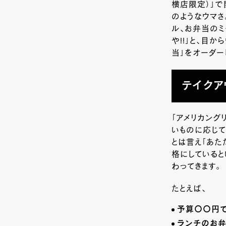
横店限定）」で
のようなウマさ
ル、お弁当の
や!!」と、目
当」をオーダー
テイクア
「アメリカング
いものに応じて
とは言え「あた
格にしている
わってきます。
たとえば、
予算〇〇円で
ランチのお弁