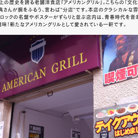
上の歴史を誇る老舗洋食店『アメリカングリル』。こちらの「文化
典さんが腕をふるう、言わば‟分店”です。本店のクラシカルな
Sロックの名盤やポスターがずらりと並ぶ店内は、青春時代を音
味！新たなアメリカングリルとして愛されている一軒です。