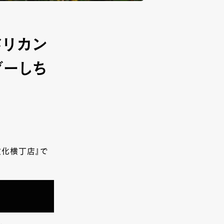
メリカン
ダーしち
文化横丁店』で