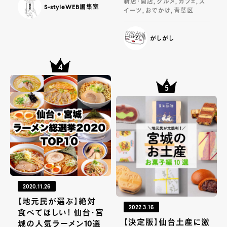
新店・開店, グルメ, カフェ, ス
S-styleWEB編集室
イーツ, おでかけ, 青葉区
がしがし
2020.11.26
【地元民が選ぶ】絶対
2022.3.16
食べてほしい！ 仙台・宮
【決定版】仙台土産に激
城の人気ラーメン10選