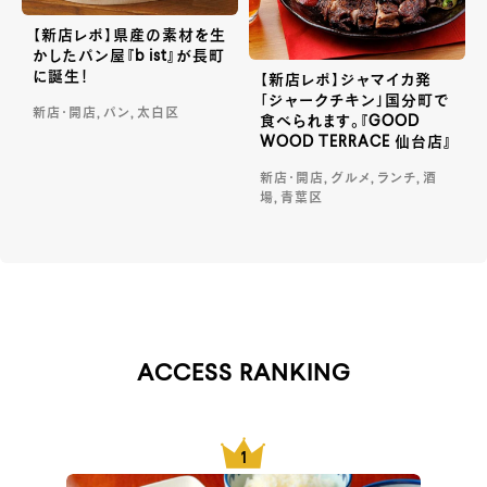
【新店レポ】県産の素材を生
かしたパン屋『b ist』が長町
に誕生！
【新店レポ】ジャマイカ発
「ジャークチキン」国分町で
新店・開店, パン, 太白区
食べられます。『GOOD
WOOD TERRACE 仙台店』
新店・開店, グルメ, ランチ, 酒
場, 青葉区
ACCESS RANKING