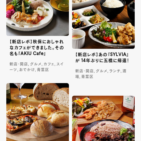
【新店レポ】秋保におしゃれ
なカフェができました。その
名も『AKIU Cafe』
【新店レポ】あの『SYLVIA』
が 14年ぶりに五橋に帰還！
新店・開店, グルメ, カフェ, スイ
ーツ, おでかけ, 青葉区
新店・開店, グルメ, ランチ, 酒
場, 青葉区