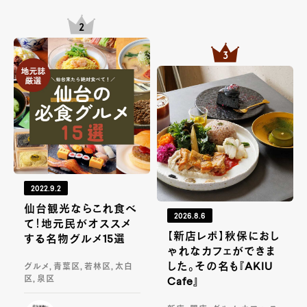
2022.9.2
仙台観光ならこれ食べ
2026.8.6
て！地元民がオススメ
【新店レポ】秋保におし
する名物グルメ15選
ゃれなカフェができま
した。その名も『AKIU
グルメ, 青葉区, 若林区, 太白
区, 泉区
Cafe』