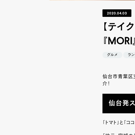
2020.04.03
【テイ
『MOR
グルメ
ラン
仙台市青葉区支
介！
仙台発ス
「トマト」と「