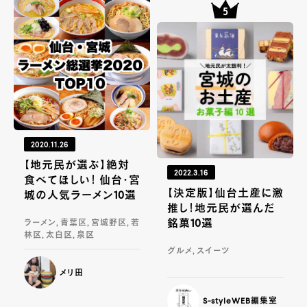
2020.11.26
【地元民が選ぶ】絶対
2022.3.16
食べてほしい！ 仙台・宮
【決定版】仙台土産に激
城の人気ラーメン10選
推し！地元民が選んだ
銘菓10選
ラーメン, 青葉区, 宮城野区, 若
林区, 太白区, 泉区
グルメ, スイーツ
メリ田
S-styleWEB編集室