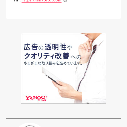
HP：
https://saikoro7.com