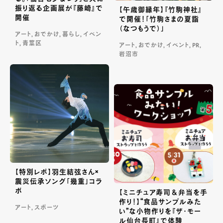
振り返る企画展が『藤崎』で
【午歳御縁年】『竹駒神社』
開催
で開催！「竹駒さまの夏詣
（なつもうで）」
アート, おでかけ, 暮らし, イベン
ト, 青葉区
アート, おでかけ, イベント, PR,
岩沼市
【特別レポ】羽生結弦さん×
震災伝承ソング「幾重」コラ
ボ
【ミニチュア寿司＆弁当を手
作り！】“食品サンプルみた
アート, スポーツ
い”な小物作りを『ザ・モー
ル仙台長町』で体験