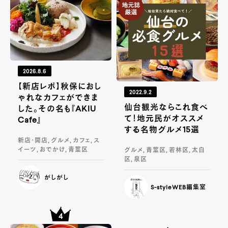
2026.8.6
【新店レポ】秋保におし
2022.9.2
ゃれなカフェができま
仙台観光ならこれ食べ
した。その名も『AKIU
て！地元民がオススメ
Cafe』
する名物グルメ15選
新店・開店, グルメ, カフェ, ス
イーツ, おでかけ, 青葉区
グルメ, 青葉区, 若林区, 太白
区, 泉区
がしがし
S-styleWEB編集室