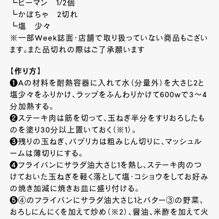
┗ピーマン 1/2個
┗かぼちゃ 2切れ
┗塩 少々
※一部Week誌面・店舗で取り扱っていない商品もござい
ます。また品切れの際はご了承願います
【作り方】
❶Aの材料を耐熱容器に入れて水（分量外）を大さじ2と
塩少々をふりかけ、ラップをふんわりかけて600wで3～4
分加熱する。
❷ステーキ肉は筋を切って、玉ねぎ半分をすりおろしたも
のを塗り30分以上置いておく（※1）。
❸残りの玉ねぎ、パプリカは粗みじん切りに、マッシュル
ームは薄切りにする。
❹フライパンにサラダ油大さじ1を熱し、ステーキ肉のつ
けておいた玉ねぎを軽く落として塩・コショウをしてお好み
の焼き加減に焼きお皿に盛り付ける。
❺④のフライパンにサラダ油大さじ1とバター③の野菜、
おろしにんにくを加えて炒め（※2）、醤油、米酢を加えて火