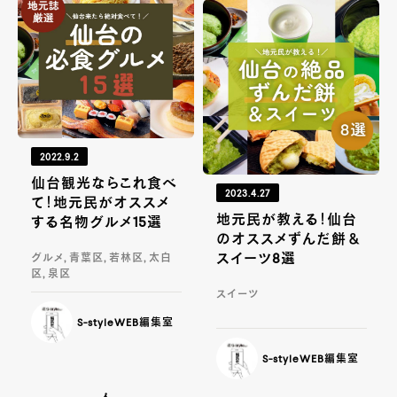
2022.9.2
仙台観光ならこれ食べ
2023.4.27
て！地元民がオススメ
地元民が教える！仙台
する名物グルメ15選
のオススメずんだ餅＆
スイーツ8選
グルメ, 青葉区, 若林区, 太白
区, 泉区
スイーツ
S-styleWEB編集室
S-styleWEB編集室