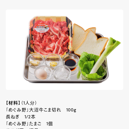
【材料】
（1人分）
「めぐみ野」大沼牛こま切れ 100g
長ねぎ 1/2本
「めぐみ野」たまご 1個