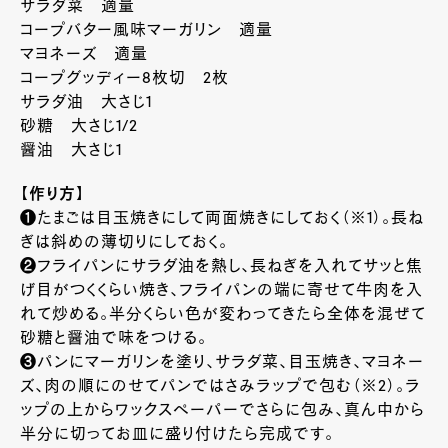
サラダ菜 適量
コープバター風味マーガリン 適量
マヨネーズ 適量
コープグッディー8枚切 2枚
サラダ油 大さじ1
砂糖 大さじ1/2
醤油 大さじ1
【作り方】
❶たまごは目玉焼きにして両面焼きにしておく（※1）。長ね
ぎは斜めの薄切りにしておく。
❷フライパンにサラダ油を熱し、長ねぎを入れてサッと焦
げ目がつくくらい焼き、フライパンの端に寄せて牛肉を入
れて炒める。半分くらい色が変わってきたら全体を混ぜて
砂糖と醤油で味をつける。
❸パンにマーガリンを塗り、サラダ菜、目玉焼き、マヨネー
ズ、肉の順にのせてパンではさみラップで包む（※2）。ラ
ップの上からワックスペーパーでさらに包み、真ん中から
半分に切ってお皿に盛り付けたら完成です。