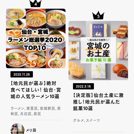
2020.11.26
【地元民が選ぶ】絶対
2022.3.16
食べてほしい！ 仙台・宮
【決定版】仙台土産に激
城の人気ラーメン10選
推し！地元民が選んだ
銘菓10選
ラーメン, 青葉区, 宮城野区, 若
林区, 太白区, 泉区
グルメ, スイーツ
メリ田