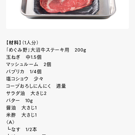
【材料】
（1人分）
「めぐみ野」大沼牛ステーキ用 200g
玉ねぎ 中1.5個
マッシュルーム 2個
パプリカ 1/4個
塩コショウ 少々
コープおろしにんにく 適量
サラダ油 大さじ2
バター 10g
醤油 大さじ1
米酢 大さじ1
〈A〉
┗なす 1/2本