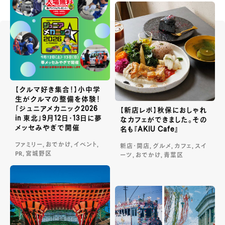
【クルマ好き集合！】小中学
生がクルマの整備を体験！
「ジュニアメカニック2026
【新店レポ】秋保におしゃれ
in 東北」9月12日・13日に夢
なカフェができました。その
メッセみやぎで開催
名も『AKIU Cafe』
ファミリー, おでかけ, イベント,
新店・開店, グルメ, カフェ, スイ
PR, 宮城野区
ーツ, おでかけ, 青葉区