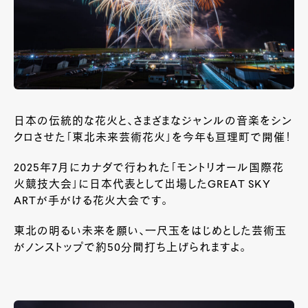
日本の伝統的な花火と、さまざまなジャンルの音楽をシン
クロさせた「東北未来芸術花火」を今年も亘理町で開催！
2025年7
月にカナダで行われた「モントリオール国際花
火競技大会」に日本代表として出場した
GREAT SKY
ART
が手がける花火大会です。
東北の明るい未来を願い、一尺玉をはじめとした芸術玉
がノンストップで約
50
分間打ち上げられますよ。