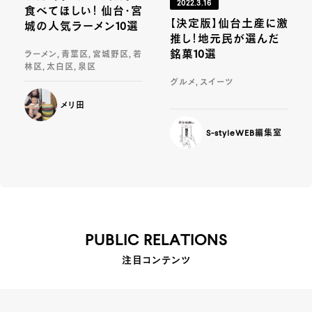
2022.3.16
食べてほしい！ 仙台・宮
【決定版】仙台土産に激
城の人気ラーメン10選
推し！地元民が選んだ
銘菓10選
ラーメン, 青葉区, 宮城野区, 若
林区, 太白区, 泉区
グルメ, スイーツ
メリ田
S-styleWEB編集室
PUBLIC RELATIONS
注目コンテンツ