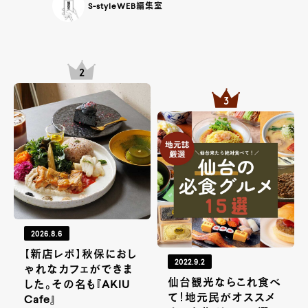
S-styleWEB編集室
2026.8.6
【新店レポ】秋保におし
2022.9.2
ゃれなカフェができま
仙台観光ならこれ食べ
した。その名も『AKIU
て！地元民がオススメ
Cafe』