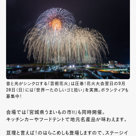
音と光がシンクロする「芸術花火」は圧巻！花火大会翌日の9月
28日（日）には「世界一たのしいゴミ拾い」を実施。ボランティアも
募集中！
会場では「宮城県うまいもの市
!!
」も同時開催。
キッチンカーやフードテントで地元名産品が味わえます。
亘理と言えば！のはらこめしも登場しますので、ステージイ