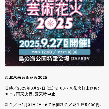
東北未来芸術花火2025
日時／2025年9
月
27
日（土）
12
：
00
～※花火打上げ
18
：
30
～。雨天決行、荒天時中止
料金／～
8
月
31
日（日）まで早割料金／芝生席
5,000
円、