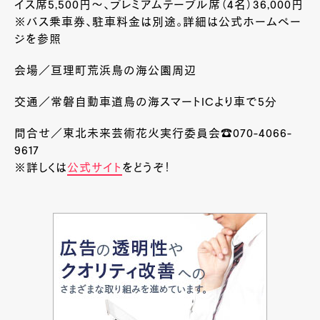
イス席
5,500
円～、プレミアムテーブル席（
4
名）
36,000
円
※バス乗車券、駐車料金は別途。詳細は公式ホームペー
ジを参照
会場／亘理町荒浜鳥の海公園周辺
交通／常磐自動車道鳥の海スマート
IC
より車で
5
分
問合せ／東北未来芸術花火実行委員会
☎070-4066-
9617
※詳しくは
公式サイト
をどうぞ！