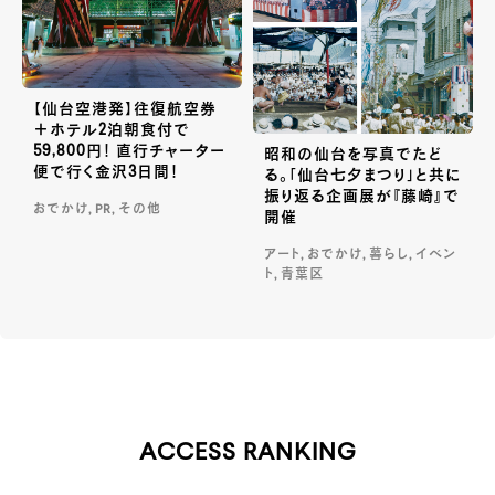
【仙台空港発】往復航空券
＋ホテル2泊朝食付で
59,800円！ 直行チャーター
昭和の仙台を写真でたど
便で行く金沢3日間！
る。「仙台七夕まつり」と共に
振り返る企画展が『藤崎』で
おでかけ, PR, その他
開催
アート, おでかけ, 暮らし, イベン
ト, 青葉区
ACCESS RANKING