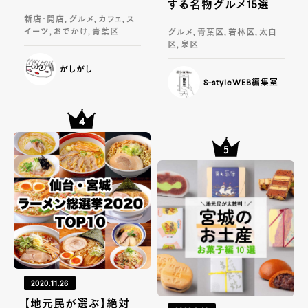
する名物グルメ15選
新店・開店, グルメ, カフェ, ス
イーツ, おでかけ, 青葉区
グルメ, 青葉区, 若林区, 太白
区, 泉区
がしがし
S-styleWEB編集室
2020.11.26
【地元民が選ぶ】絶対