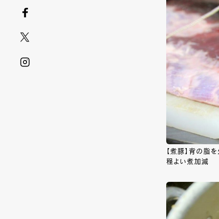
【煮豚】背の脂を
程よい煮加減