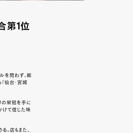
総合第1位
ンルを問わず、総
る「仙台・宮城
リの栄冠を手に
かけて信じた味
る。店もまた、