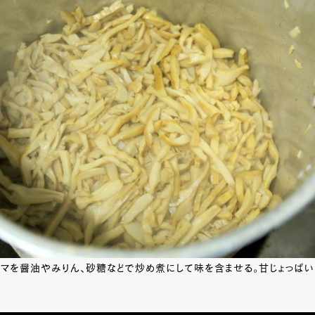
ンマを醤油やみりん、砂糖などで炒め煮にして味を含ませる。甘じょっぱい