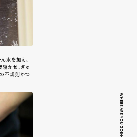
かん水を加え、
夜寝かせ、ぎゅ
この不規則かつ
WHERE ARE YOU GOING TODAY?