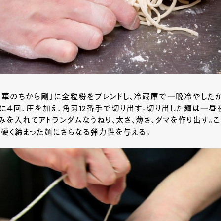
中華のちから剛」に全粒粉をブレンドし、冷蔵庫で一晩冷やした
に４回、圧を加え、角刃
12
番手で切り出す。切り出した麺は一昼
みを入れてアトランダムなうねり、太さ、薄さ、ダマを作り出す。
硬く締まった麺にさらなる弾力性を与える。