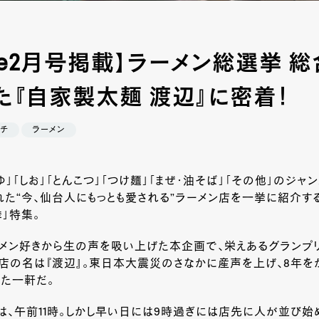
tyle2月号掲載】ラーメン総選挙 
た『自家製太麺 渡辺』に密着！
チ
ラーメン
うゆ」「しお」「とんこつ」「つけ麺」「まぜ・油そば」「その他」のジャ
た“今、仙台人にもっとも愛される”ラーメン店を一挙に紹介す
」特集。
ラーメン好きから生の声を吸い上げた本企画で、栄えあるグランプ
店の名は『渡辺』。東日本大震災のさなかに産声を上げ、8年を
た一軒だ。
は、午前11時。しかし早い日には9時過ぎには店先に人が並び始め