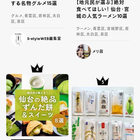
【地元民が選ぶ】絶対
する名物グルメ15選
食べてほしい！ 仙台・宮
城の人気ラーメン10選
グルメ, 青葉区, 若林区, 太白
区, 泉区
ラーメン, 青葉区, 宮城野区, 若
林区, 太白区, 泉区
S-styleWEB編集室
メリ田