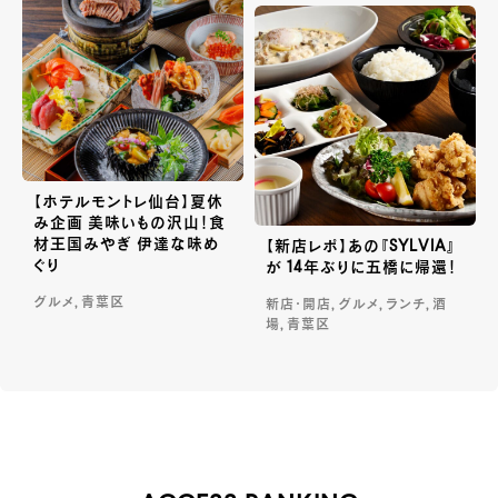
【ホテルモントレ仙台】夏休
み企画 美味いもの沢山！食
材王国みやぎ 伊達な味め
【新店レポ】あの『SYLVIA』
ぐり
が 14年ぶりに五橋に帰還！
グルメ, 青葉区
新店・開店, グルメ, ランチ, 酒
場, 青葉区