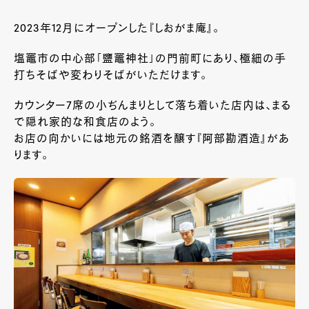
2023年
12
月にオープンした『しおがま庵』。
塩竈市の中心部「鹽竈神社」の門前町にあり、極細の手
打ちそばや変わりそばがいただけます。
カウンター
7
席の小ぢんまりとして落ち着いた店内は、まる
で隠れ家的な和食店のよう。
お店の向かいには地元の銘酒を醸す『阿部勘酒造』があ
ります。