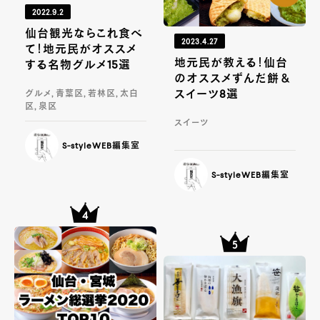
2022.9.2
仙台観光ならこれ食べ
2023.4.27
て！地元民がオススメ
地元民が教える！仙台
する名物グルメ15選
のオススメずんだ餅＆
スイーツ8選
グルメ, 青葉区, 若林区, 太白
区, 泉区
スイーツ
S-styleWEB編集室
S-styleWEB編集室