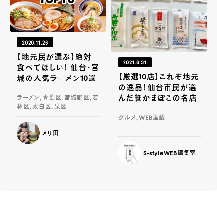
2020.11.26
【地元民が選ぶ】絶対
2021.8.31
食べてほしい！ 仙台・宮
【厳選10店】これぞ地元
城の人気ラーメン10選
の逸品！仙台市民が選
んだ笹かまぼこの名店
ラーメン, 青葉区, 宮城野区, 若
林区, 太白区, 泉区
グルメ, WEB連載
メリ田
S-styleWEB編集室