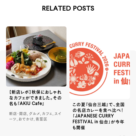
RELATED POSTS
【新店レポ】秋保におしゃれ
なカフェができました。その
名も『AKIU Cafe』
この夏『仙台三越』で、全国
の名店カレーを食べ比べ！
新店・開店, グルメ, カフェ, スイ
「JAPANESE CURRY
ーツ, おでかけ, 青葉区
FESTIVAL in 仙台」が今年
も開催