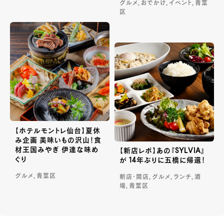
グルメ, おでかけ, イベント, 青葉
区
【ホテルモントレ仙台】夏休
み企画 美味いもの沢山！食
材王国みやぎ 伊達な味め
【新店レポ】あの『SYLVIA』
ぐり
が 14年ぶりに五橋に帰還！
グルメ, 青葉区
新店・開店, グルメ, ランチ, 酒
場, 青葉区