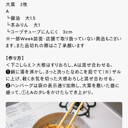
大葉 2枚
A
┗醤油 大1.5
┗本みりん 大1
┗コープチューブにんにく 3cm
※一部Week誌面・店舗で取り扱っていない商品もござい
ます。また品切れの際はご了承願います
【作り方】
＜下ごしらえ＞大根はすりおろし、Aは混ぜ合わせる。
❶鍋に湯を沸かし、さっと洗ったなめこを茹でて（※）ザル
に上げ、軽く水気を切った大根おろしと混ぜ合わせる。
❷ハンバーグは袋の表示通り加熱し、大葉を敷いた器に
盛って、①とAのタレをかけたらでき上がり。