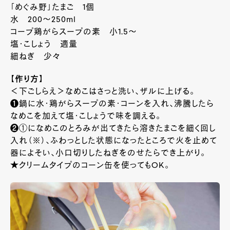
「めぐみ野」たまご 1個
水 200～250ml
コープ鶏がらスープの素 小1.5～
塩・こしょう 適量
細ねぎ 少々
【作り方】
＜下ごしらえ＞なめこはさっと洗い、ザルに上げる。
❶鍋に水・鶏がらスープの素・コーンを入れ、沸騰したら
なめこを加えて塩・こしょうで味を調える。
❷①になめこのとろみが出てきたら溶きたまごを細く回し
入れ（※）、ふわっとした状態になったところで火を止めて
器によそい、小口切りしたねぎをのせたらでき上がり。
★クリームタイプのコーン缶を使ってもOK。