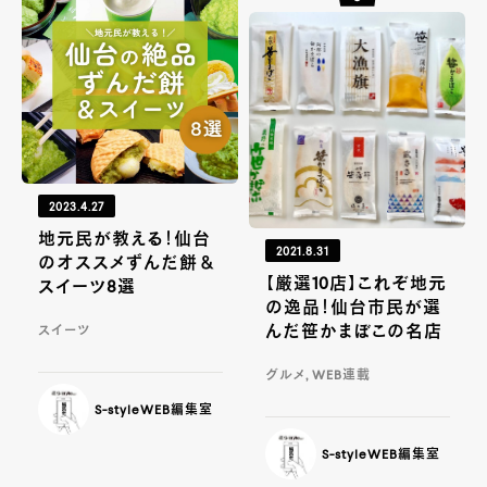
2023.4.27
地元民が教える！仙台
2021.8.31
のオススメずんだ餅＆
【厳選10店】これぞ地元
スイーツ8選
の逸品！仙台市民が選
んだ笹かまぼこの名店
スイーツ
グルメ, WEB連載
S-styleWEB編集室
S-styleWEB編集室