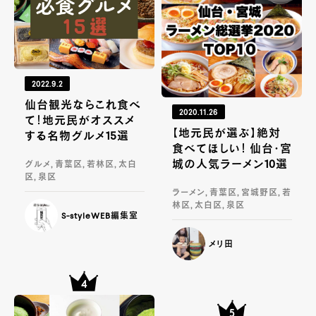
2022.9.2
仙台観光ならこれ食べ
2020.11.26
て！地元民がオススメ
【地元民が選ぶ】絶対
する名物グルメ15選
食べてほしい！ 仙台・宮
城の人気ラーメン10選
グルメ, 青葉区, 若林区, 太白
区, 泉区
ラーメン, 青葉区, 宮城野区, 若
林区, 太白区, 泉区
S-styleWEB編集室
メリ田