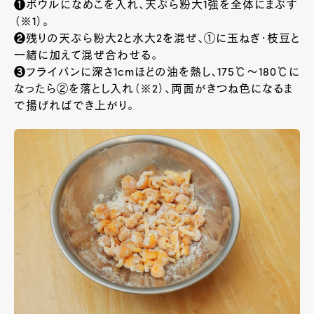
❶ボウルになめこを入れ、天ぷら粉大1強を全体にまぶす
（※1）。
❷残りの天ぷら粉大2と水大2を混ぜ、①に玉ねぎ・枝豆と
一緒に加えて混ぜ合わせる。
❸フライパンに深さ1cmほどの油を熱し、175℃～180℃に
なったら②を落とし入れ（※2）、両面がきつね色になるま
で揚げればでき上がり。