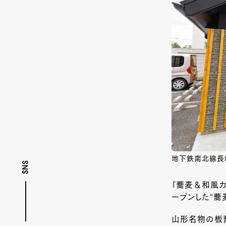
地下鉄南北線長
SNS
『蕎麦＆和風カ
ープンした“蕎
山形名物の板