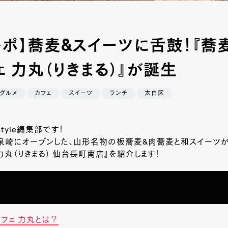
レポ】蕎麦&スイーツに舌鼓！『蕎
 力丸（りきまる）』が誕生
グルメ
カフェ
スイーツ
ランチ
太白区
style編集部です！
泉崎にオープンした、山形名物の板蕎麦&肉蕎麦と和スイーツが
力丸（りきまる） 仙台長町南店』を紹介します！
フェ 力丸とは？