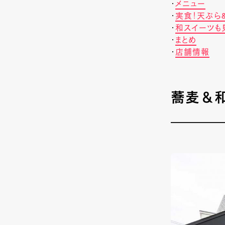
・
メニュー
・
実食！天ぷら
・
和スイーツも
・
まとめ
・
店舗情報
蕎麦＆和