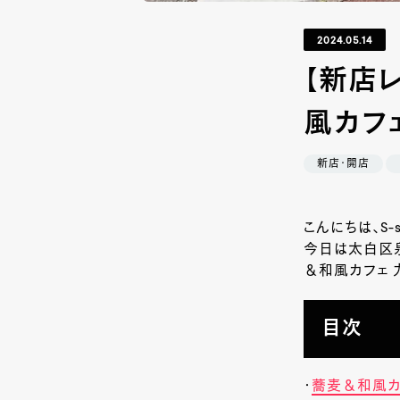
2024.05.14
【新店
風カフェ
新店・開店
こんにちは、S-
今日は太白区
＆和風カフェ 
目次
・
蕎麦＆和風カ