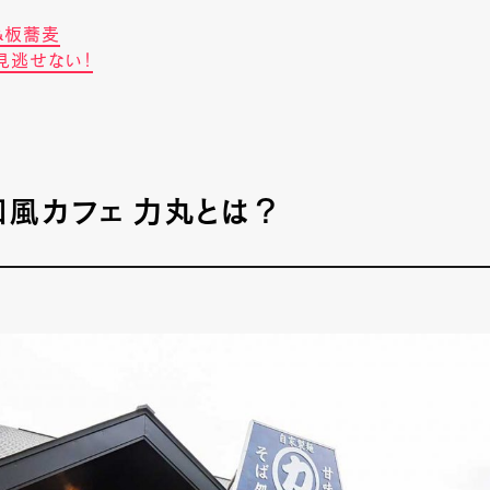
&板蕎麦
見逃せない！
風カフェ 力丸とは？