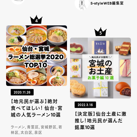
S-styleWEB編集室
2020.11.26
【地元民が選ぶ】絶対
2022.3.16
食べてほしい！ 仙台・宮
【決定版】仙台土産に激
城の人気ラーメン10選
推し！地元民が選んだ
銘菓10選
ラーメン, 青葉区, 宮城野区, 若
林区, 太白区, 泉区