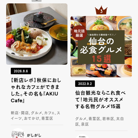
2026.8.6
【新店レポ】秋保におし
2022.9.2
ゃれなカフェができま
仙台観光ならこれ食べ
した。その名も『AKIU
て！地元民がオススメ
Cafe』
する名物グルメ15選
新店・開店, グルメ, カフェ, ス
イーツ, おでかけ, 青葉区
グルメ, 青葉区, 若林区, 太白
区, 泉区
がしがし