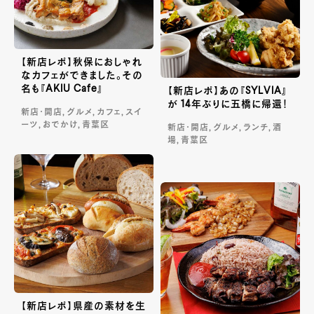
【新店レポ】秋保におしゃれ
なカフェができました。その
名も『AKIU Cafe』
【新店レポ】あの『SYLVIA』
が 14年ぶりに五橋に帰還！
新店・開店, グルメ, カフェ, スイ
ーツ, おでかけ, 青葉区
新店・開店, グルメ, ランチ, 酒
場, 青葉区
【新店レポ】県産の素材を生