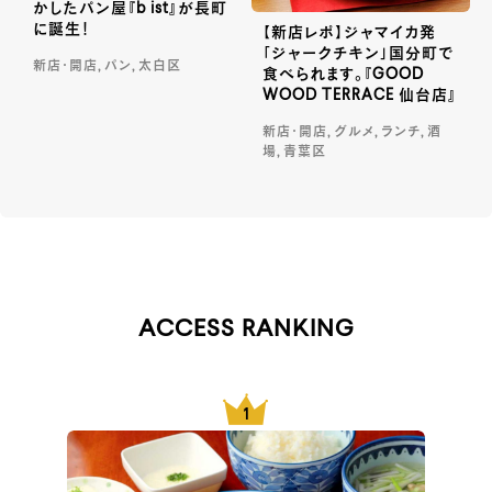
かしたパン屋『b ist』が長町
に誕生！
【新店レポ】ジャマイカ発
「ジャークチキン」国分町で
新店・開店, パン, 太白区
食べられます。『GOOD
WOOD TERRACE 仙台店』
新店・開店, グルメ, ランチ, 酒
場, 青葉区
ACCESS RANKING