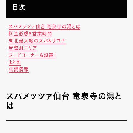
目次
・
スパメッツァ仙台 竜泉寺の湯とは
・
料金形態&営業時間
・
東北最大級のスパ&サウナ
・
岩盤浴エリア
・
フードコーナーも設置！
・
まとめ
・
店舗情報
スパメッツァ仙台 竜泉寺の湯と
は