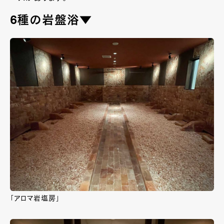
6種の岩盤浴▼
「アロマ岩塩房」