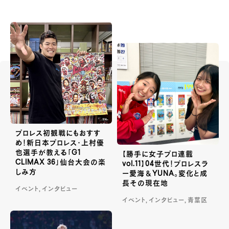
プロレス初観戦にもおすす
め！新日本プロレス・上村優
也選手が教える「G1
【勝手に女子プロ連載
CLIMAX 36」仙台大会の楽
vol.11】04世代！プロレスラ
しみ方
ー愛海＆YUNA。変化と成
長その現在地
イベント, インタビュー
イベント, インタビュー, 青葉区