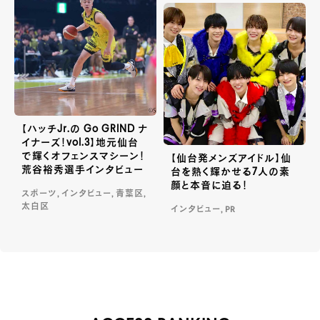
【ハッチJr.の Go GRIND ナ
イナーズ！vol.3】地元仙台
で輝くオフェンスマシーン！
【仙台発メンズアイドル】仙
荒谷裕秀選手インタビュー
台を熱く輝かせる7人の素
顔と本音に迫る！
スポーツ, インタビュー, 青葉区,
太白区
インタビュー, PR