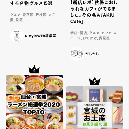
【新店レポ】秋保におし
する名物グルメ15選
ゃれなカフェができま
した。その名も『AKIU
グルメ, 青葉区, 若林区, 太白
区, 泉区
Cafe』
新店・開店, グルメ, カフェ, ス
S-styleWEB編集室
イーツ, おでかけ, 青葉区
がしがし