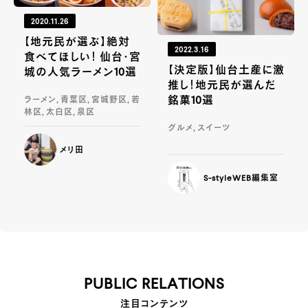
2020.11.26
【地元民が選ぶ】絶対
2022.3.16
食べてほしい！ 仙台・宮
【決定版】仙台土産に激
城の人気ラーメン10選
推し！地元民が選んだ
銘菓10選
ラーメン, 青葉区, 宮城野区, 若
林区, 太白区, 泉区
グルメ, スイーツ
メリ田
S-styleWEB編集室
PUBLIC RELATIONS
注目コンテンツ