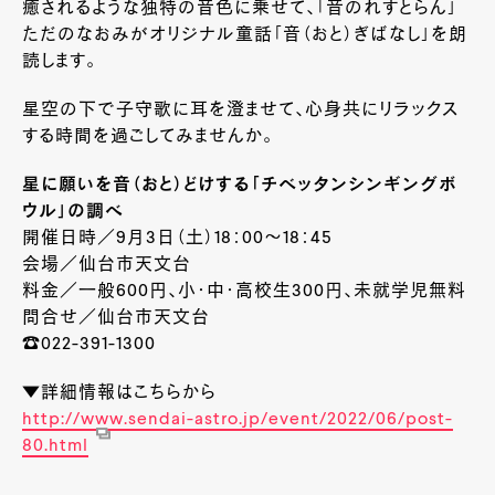
癒されるような独特の音色に乗せて、「音のれすとらん」
ただのなおみがオリジナル童話「音（おと）ぎばなし」を朗
読します。
星空の下で子守歌に耳を澄ませて、心身共にリラックス
する時間を過ごしてみませんか。
星に願いを音（おと）どけする「チベッタンシンギングボ
ウル」の調べ
開催日時／9月3日（土）18：00～18：45
会場／仙台市天文台
料金／一般600円、小・中・高校生300円、未就学児無料
問合せ／仙台市天文台
☎022-391-1300
▼詳細情報はこちらから
http://www.sendai-astro.jp/event/2022/06/post-
80.html