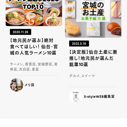
2020.11.26
【地元民が選ぶ】絶対
2022.3.16
食べてほしい！ 仙台・宮
【決定版】仙台土産に激
城の人気ラーメン10選
推し！地元民が選んだ
銘菓10選
ラーメン, 青葉区, 宮城野区, 若
林区, 太白区, 泉区
グルメ, スイーツ
メリ田
S-styleWEB編集室