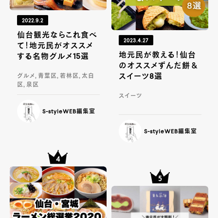
2022.9.2
仙台観光ならこれ食べ
2023.4.27
て！地元民がオススメ
地元民が教える！仙台
する名物グルメ15選
のオススメずんだ餅＆
スイーツ8選
グルメ, 青葉区, 若林区, 太白
区, 泉区
スイーツ
S-styleWEB編集室
S-styleWEB編集室