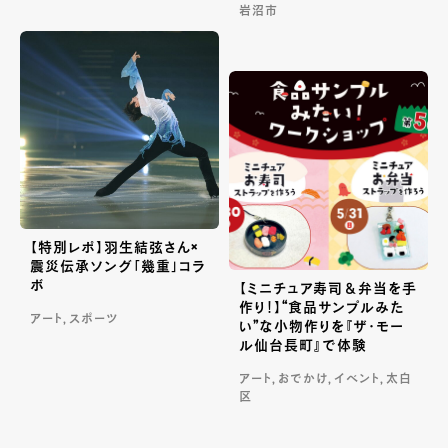
岩沼市
【特別レポ】羽生結弦さん×
震災伝承ソング「幾重」コラ
ボ
【ミニチュア寿司＆弁当を手
作り！】“食品サンプルみた
アート, スポーツ
い”な小物作りを『ザ・モー
ル仙台長町』で体験
アート, おでかけ, イベント, 太白
区