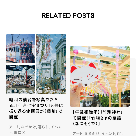
RELATED POSTS
昭和の仙台を写真でたど
る。「仙台七夕まつり」と共に
振り返る企画展が『藤崎』で
【午歳御縁年】『竹駒神社』
開催
で開催！「竹駒さまの夏詣
（なつもうで）」
アート, おでかけ, 暮らし, イベン
ト, 青葉区
アート, おでかけ, イベント, PR,