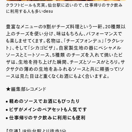
クラフトビールも充実。仙台駅に近いので、仕事帰りのサク飲み
に利用する人も多いdesu
豊富なメニューの9割がチーズ料理という一軒。20種類以
上のチーズを使い分け、味はもちろん、パフォーマンスで
も楽しませてくます。名物は、「チーズフォンデュ」「ラクレッ
ト」、そして「シカゴピザ」。自家製生地の器にベシャメル
ソースとミートソース、5種類 のチーズを入れて焼いたピ
ザは、生地を持ち上げた瞬間、チーズとソースがとろり。サ
クサクの薄めの生地をあふれるソースと共に頬張って!ソ
ースは見た目ほど重くなくお酒にもよく合いますよ。
★編集部レコメンド
軽めのソースでお酒にもぴったり
ピザがメインのペアセットも人気です
仕事帰りのサク飲みに利用にも便利
【交通】JR仙台駅より徒歩1分