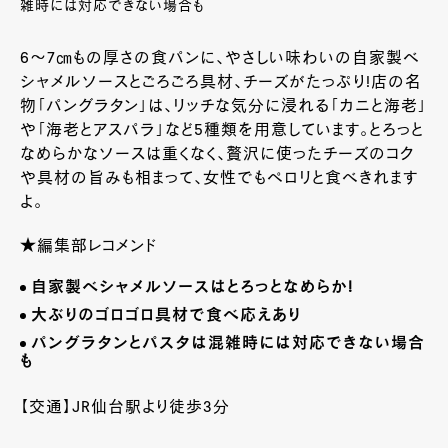
雑時には対応できない場合も
6～7㎝もの厚さの食パンに、やさしい味わいの自家製ベ
シャメルソースとごろごろ具材、チーズがたっぷり!店の名
物「パングラタン」は、リッチな気分に浸れる「カニと海老」
や「海老とアスパラ」など5種類を用意しています。とろっと
なめらかなソースは重くなく、贅沢に使ったチーズのコク
や具材の旨みも相まって、女性でもペロリと食べきれます
よ。
★編集部レコメンド
自家製ベシャメルソースはとろっとなめらか
!
大ぶりのゴロゴロ具材で食べ応えあり
パングラタンとパスタは混雑時には対応できない場合
も
【交通】JR仙台駅より徒歩3分