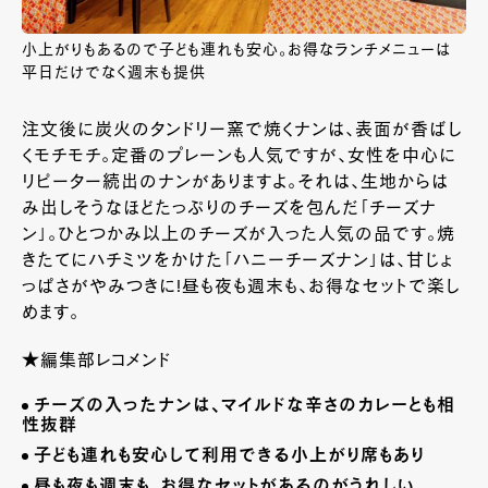
小上がりもあるので子ども連れも安心。お得なランチメニューは
平日だけでなく週末も提供
注文後に炭火のタンドリー窯で焼くナンは、表面が香ばし
くモチモチ。定番のプレーンも人気ですが、女性を中心に
リピーター続出のナンがありますよ。それは、生地からは
み出しそうなほどたっぷりのチーズを包んだ「チーズナ
ン」。ひとつかみ以上のチーズが入った人気の品です。焼
きたてにハチミツをかけた「ハニーチーズナン」は、甘じょ
っぱさがやみつきに!昼も夜も週末も、お得なセットで楽し
めます。
★編集部レコメンド
チーズの入ったナンは、マイルドな辛さのカレーとも相
性抜群
子ども連れも安心して利用できる小上がり席もあり
昼も夜も週末も、お得なセットがあるのがうれしい