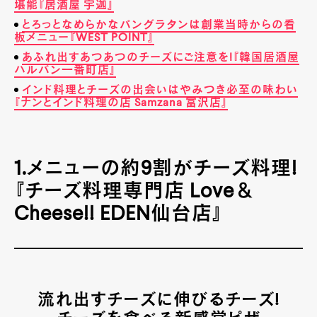
堪能『居酒屋 宇迦』
とろっとなめらかなパングラタンは創業当時からの看
板メニュー『WEST POINT』
あふれ出すあつあつのチーズにご注意を!『韓国居酒屋
ハルバン一番町店』
インド料理とチーズの出会いはやみつき必至の味わい
『ナンとインド料理の店 Samzana 富沢店』
1.メニューの約9割がチーズ料理!
『チーズ料理専門店 Love＆
Cheese!! EDEN仙台店』
流れ出すチーズに伸びるチーズ!