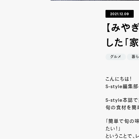
2021.12.09
【みや
した「
グルメ
暮ら
こんにちは！
S-style編
S-style本
旬の食材を簡
「簡単で旬の
たい！」
ということで、