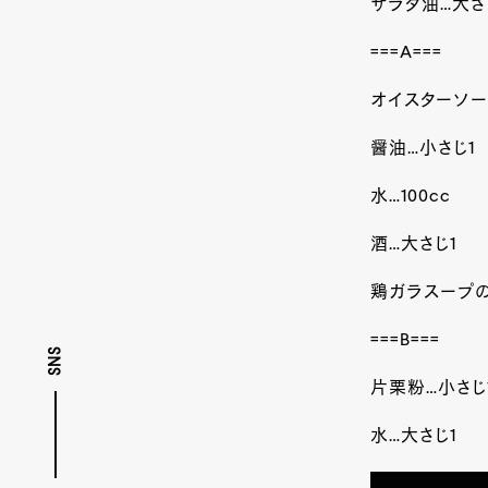
サラダ油…大さ
===A===
オイスターソー
醤油…小さじ1
水…100
cc
酒…大さじ1
鶏ガラスープの
===B===
SNS
片栗粉…小さじ
水…大さじ1