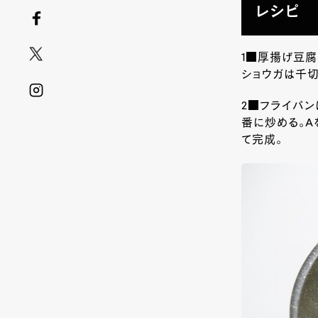
レシピ
1■厚揚げ豆腐
ショウガは千切
2■フライパン
番に炒める。
A
て完成。