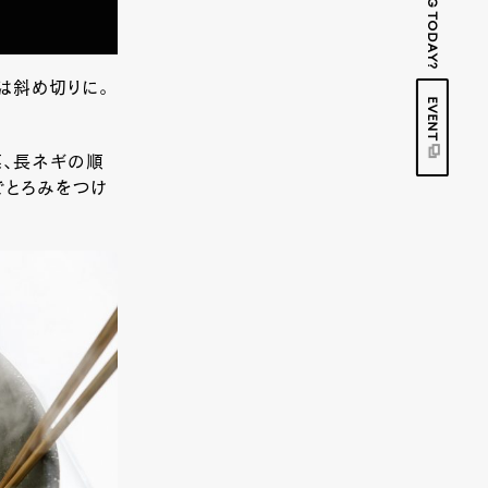
は斜め切りに。
EVENT
菜、長ネギの順
でとろみをつけ