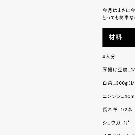
今月はまさに
とっても簡単な
材料
4人分
厚揚げ豆腐…1
白菜…300
g
（1
ニンジン…4
cm
長ネギ…1/2本
ショウガ…1片