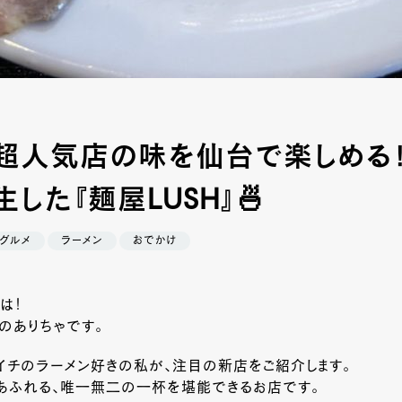
超人気店の味を仙台で楽しめる
した『麺屋LUSH』🍜
グルメ
ラーメン
おでかけ
は！
集部のありちゃです。
イチのラーメン好きの私が、注目の新店をご紹介します。
あふれる、唯一無二の一杯を堪能できるお店です。