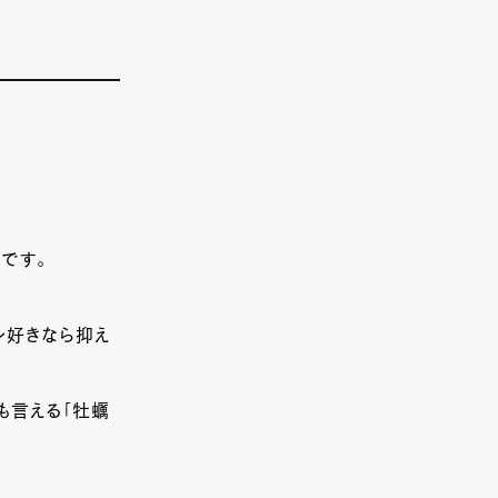
主です。
ン好きなら抑え
とも言える「牡蠣
！