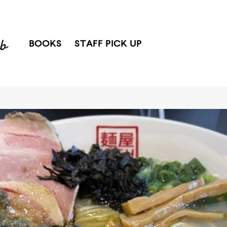
BOOKS
STAFF PICK UP