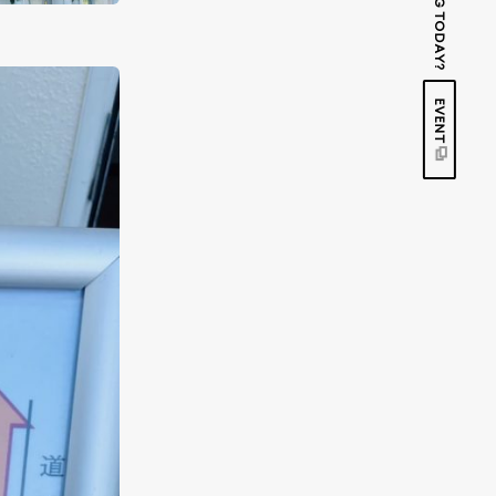
EVENT