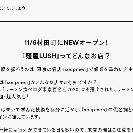
いりましょう！
11/6村田町にNEWオープン！
『麺屋LUSH』ってどんなお店？
』で腕を振るうのは、東京の名店『soupmen』で修業を重ねた店
は『soupmen』がどんなお店かご存知ですか？
、「
ラーメン食べログ東京百名店2020」にも選出された、ラーメ
超・超人気店！
』では東京で学んだ技術を存分に活かし、『soupmen』の代名詞
インに据えています。
一軒には行列ができている日も多いので、来店の際はご注意を