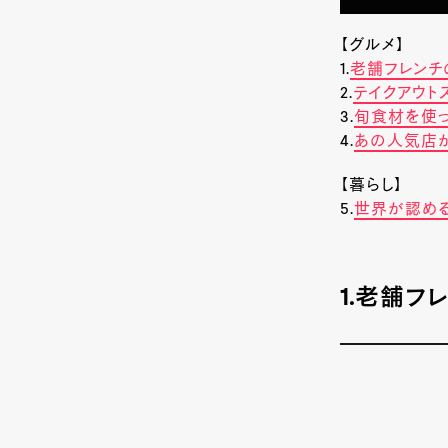
【グルメ】
1.
老舗フレンチの
2.
テイクアウト
3.
旬食材を使
4.
あの人気店が
【暮らし】
5.
世界が認める専
1.老舗フ