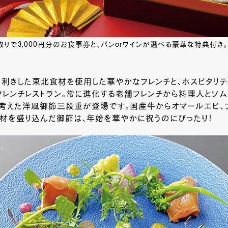
りで3,000円分のお食事券と、パンorワインが選べる豪華な特典付き。
利きした東北食材を使用した華やかなフレンチと、ホスピタリテ
レンチレストラン。常に進化する老舗フレンチから料理人とソム
に考えた洋風御節三段重が登場です。国産牛からオマールエビ、
食材を盛り込んだ御節は、年始を華やかに祝うのにぴったり！