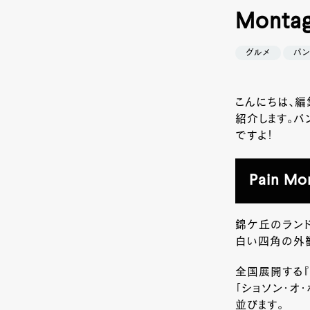
Mont
グルメ
パ
こんにちは、編集
紹介します。パ
ですよ！
Pain 
錦ケ丘のランド
白い四角の外
全国展開する『
「ショソン・オ
並びます。