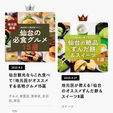
2022.9.2
仙台観光ならこれ食べ
2023.4.27
て！地元民がオススメ
地元民が教える！仙台
する名物グルメ15選
のオススメずんだ餅＆
スイーツ8選
グルメ, 青葉区, 若林区, 太白
区, 泉区
スイーツ