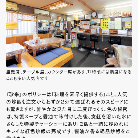
座敷席、テーブル席、カウンター席があり、12時頃には満席になる
ことも多い人気店です
『珍来』のポリシーは「料理を素早く提供する」こと。人気
の炒飯も注文からわずか２分で運ばれるそのスピードに
も驚きますが、鮮やかな見た目に二度びっくり。色の秘密
は、特製スープと醤油で味付けした後、食紅を溶いた水に
さらした特製チャーシューにあり！ご飯と一緒に炒めれば
キレイな紅色炒飯の完成です。醤油が香る絶品炒飯をご