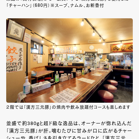
「チャーハン」（680円）※スープ、ナムル、お新香付
２階では「漢方三元豚」の焼肉や飲み放題付コースも楽しめます
並盛で約
380g
と超ド級な逸品は、オーナーが惚れ込んだ
「漢方三元豚」が肝。噛むたびに甘みが口に広がるチャー
シューや、香ばしさを引き立てるラードなど、「漢方三元