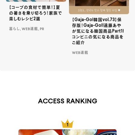
【コープの食材で簡単！】夏
の暑さを乗り切ろう！家族で
楽しむレシピ2選
【Gaja-Go!韓国vol.73】保
存版！Gaja-Go!!遠藤あや
暮らし, WEB連載, PR
が気になる韓国商品Part1!
コンビニの気になる商品を
ご紹介
WEB連載
ACCESS RANKING