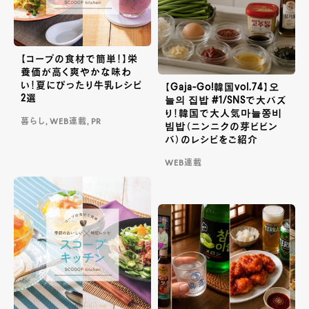
【コープの食材で簡単！】栄
養価が高く爽やかな味わ
い！夏にぴったり牛乳レシピ
【Gaja-Go!韓国vol.74】오
2選
늘의 집밥 #1/SNSで大バズ
り！韓国で大人気마늘쫑비
暮らし, WEB連載, PR
빔밥（ニンニクの芽ビビン
バ）のレシピをご紹介
WEB連載