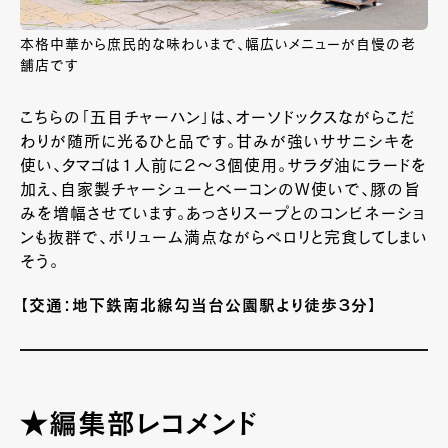
本格中華から庶民的な味わいまで、幅広いメニューが自慢の老
舗店です
こちらの「五目チャーハン」は、オーソドックスながらこだ
わりが随所に光るひと品です。甘みが強いササニシキを
使い、タマゴは１人前に２～３個使用。サラダ油にラードを
加え、自家製チャーシューとベーコンのＷ使いで、豚の旨
みを増幅させています。あっさりスープとのコンビネーショ
ンも抜群で、ボリューム満点ながらペロリと完食してしまい
そう。
【交通：地下鉄南北線勾当台公園駅より徒歩３分】
★編集部レコメンド