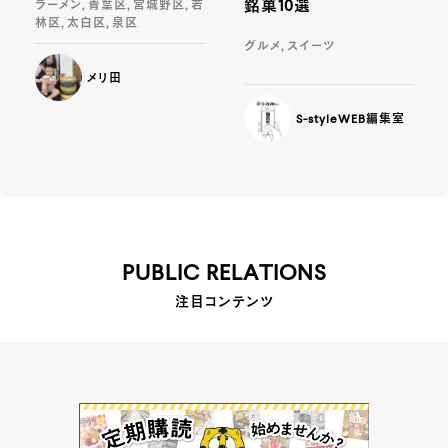
銘菓10選
ラーメン, 青葉区, 宮城野区, 若
林区, 太白区, 泉区
グルメ, スイーツ
メリ田
S-styleWEB編集室
PUBLIC RELATIONS
注目コンテンツ