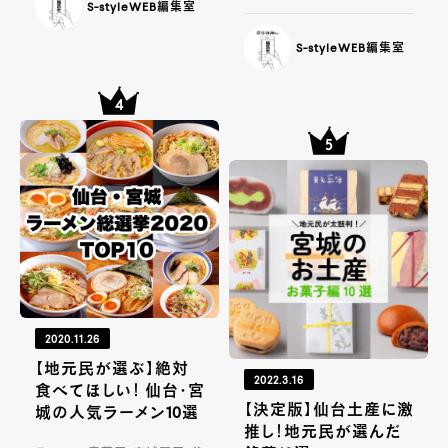
S-styleWEB編集室
S-styleWEB編集室
2020.11.26
【地元民が選ぶ】絶対
2022.3.16
食べてほしい！ 仙台・宮
【決定版】仙台土産に激
城の人気ラーメン10選
推し！地元民が選んだ