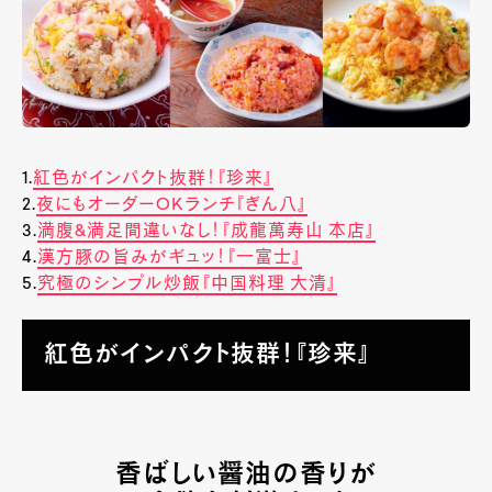
1.
紅色がインパクト抜群！『珍来』
2.
夜にもオーダーOKランチ『ぎん八』
3.
満腹&満足間違いなし！『成龍萬寿山 本店』
4.
漢方豚の旨みがギュッ！『一富士』
5.
究極のシンプル炒飯『中国料理 大清』
紅色がインパクト抜群！『珍来』
香ばしい醤油の香りが